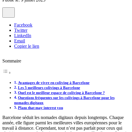
Facebook
Twitter
LinkedIn
Email
Copier le lien
Sommaire
Avantages de vivre en coliving à Barcelone
Les 5 meilleurs colivings à Barcelone
Quel est le meilleur espace de coliving à Barcelone ?
Questions fréquentes sur les colivings à Barcelone pour les
nomades digitaux
Plans that may interest you
Barcelone séduit les nomades digitaux depuis longtemps. Chaque
année, elle figure parmi les meilleures villes européennes pour le
travail à distance. Cependant, tout n’est pas parfait pour ceux qui