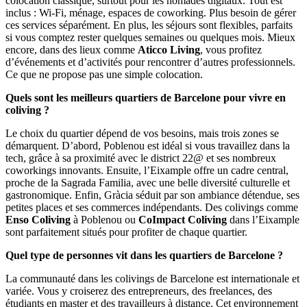
colocation classique, surtout pour les nomades digitaux. Tout est
inclus : Wi-Fi, ménage, espaces de coworking. Plus besoin de gérer
ces services séparément. En plus, les séjours sont flexibles, parfaits
si vous comptez rester quelques semaines ou quelques mois. Mieux
encore, dans des lieux comme
Aticco Living
, vous profitez
d’événements et d’activités pour rencontrer d’autres professionnels.
Ce que ne propose pas une simple colocation.
Quels sont les meilleurs quartiers de Barcelone pour vivre en
coliving ?
Le choix du quartier dépend de vos besoins, mais trois zones se
démarquent. D’abord, Poblenou est idéal si vous travaillez dans la
tech, grâce à sa proximité avec le district 22@ et ses nombreux
coworkings innovants. Ensuite, l’Eixample offre un cadre central,
proche de la Sagrada Familia, avec une belle diversité culturelle et
gastronomique. Enfin, Gràcia séduit par son ambiance détendue, ses
petites places et ses commerces indépendants. Des colivings comme
Enso Coliving
à Poblenou ou
CoImpact Coliving
dans l’Eixample
sont parfaitement situés pour profiter de chaque quartier.
Quel type de personnes vit dans les quartiers de Barcelone ?
La communauté dans les colivings de Barcelone est internationale et
variée. Vous y croiserez des entrepreneurs, des freelances, des
étudiants en master et des travailleurs à distance. Cet environnement