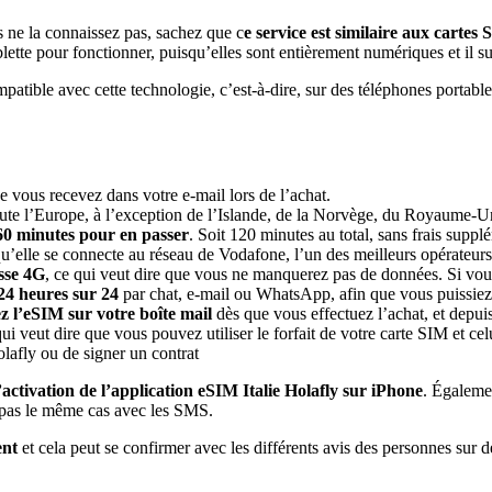
s ne la connaissez pas, sachez que c
e service est similaire aux cartes
tte pour fonctionner, puisqu’elles sont entièrement numériques et il suff
mpatible avec cette technologie, c’est-à-dire, sur des téléphones portable
e vous recevez dans votre e-mail lors de l’achat.
ute l’Europe, à l’exception de l’Islande, de la Norvège, du Royaume-Uni
60 minutes pour en passer
. Soit 120 minutes au total, sans frais suppl
u’elle se connecte au réseau de Vodafone, l’un des meilleurs opérateurs
esse 4G
, ce qui veut dire que vous ne manquerez pas de données. Si vous
 24 heures sur 24
par chat, e-mail ou WhatsApp, afin que vous puissiez
z l’eSIM sur votre boîte mail
dès que vous effectuez l’achat, et depui
qui veut dire que vous pouvez utiliser le forfait de votre carte SIM et ce
lafly ou de signer un contrat
d’activation de l’application eSIM Italie Holafly sur iPhone
. Égaleme
 pas le même cas avec les SMS.
ent
et cela peut se confirmer avec les différents avis des personnes sur 