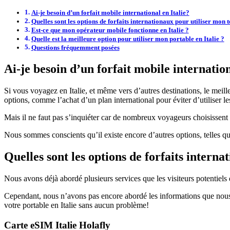
Ai-je besoin d’un forfait mobile international en Italie?
Quelles sont les options de forfaits internationaux pour utiliser mon 
Est-ce que mon opérateur mobile fonctionne en Italie ?
Quelle est la meilleure option pour utiliser mon portable en Italie ?
Questions fréquemment posées
Ai-je besoin d’un forfait mobile internation
Si vous voyagez en Italie, et même vers d’autres destinations, le meill
options, comme l’achat d’un plan international pour éviter d’utiliser 
Mais il ne faut pas s’inquiéter car de nombreux voyageurs choisissent d
Nous sommes conscients qu’il existe encore d’autres options, telles 
Quelles sont les options de forfaits intern
Nous avons déjà abordé plusieurs services que les visiteurs potentiels de
Cependant, nous n’avons pas encore abordé les informations que nous d
votre portable en Italie sans aucun problème!
Carte eSIM Italie Holafly