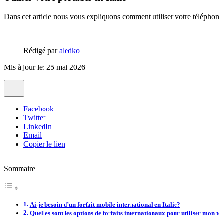
Dans cet article nous vous expliquons comment utiliser votre téléphon
Rédigé par
aledko
Mis à jour le: 25 mai 2026
Facebook
Twitter
LinkedIn
Email
Copier le lien
Sommaire
Ai-je besoin d’un forfait mobile international en Italie?
Quelles sont les options de forfaits internationaux pour utiliser mon 