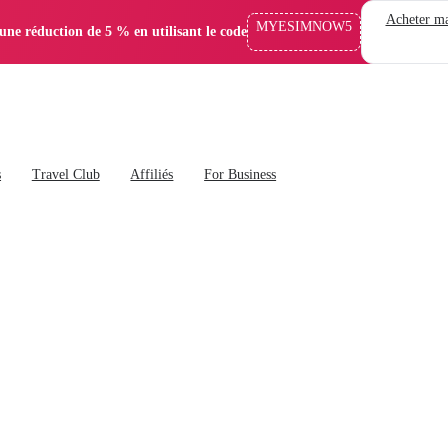
Acheter ma
MYESIMNOW5
'une réduction de 5 % en utilisant le code
s
Travel Club
Affiliés
For Business