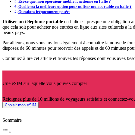
Est-ce que mon opérateur mobile fonctionne en Italie ?
Quelle est la meilleure option pour utiliser mon portable en Italie ?
Questions fréquemment posées
Utiliser un téléphone portable
en Italie est presque une obligation a
que cela soit pour acheter nos entrées en ligne aux sites culturels à l
beaux pays.
Par ailleurs, nous vous invitons également à connaitre la nouvelle fon
disposez de 60 minutes pour recevoir des appels et de 60 minutes pour 
Continuez à lire cet article et trouvez les réponses dont vous avez besoi
Une eSIM sur laquelle vous pouvez compter
Rejoignez plus de 10 millions de voyageurs satisfaits et connectez-vou
Choisir mon eSIM
Sommaire