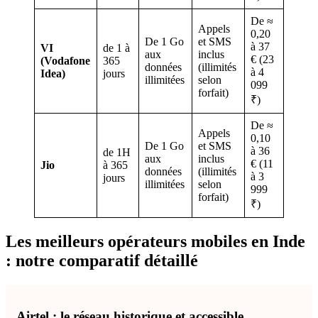
De ≈
Appels
0,20
De 1 Go
et SMS
à 37
VI
de 1 à
aux
inclus
€ (23
(Vodafone
365
données
(illimités
à 4
Idea)
jours
illimitées
selon
099
forfait)
₹)
De ≈
Appels
0,10
De 1 Go
et SMS
à 36
de 1H
aux
inclus
€ (11
Jio
à 365
données
(illimités
à 3
jours
illimitées
selon
999
forfait)
₹)
Les meilleurs opérateurs mobiles en Inde
: notre comparatif détaillé
Airtel : le réseau historique et accessible