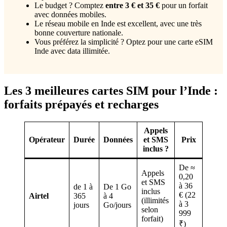
Le budget ? Comptez
entre 3 € et 35 €
pour un forfait
avec données mobiles.
Le réseau mobile en Inde est excellent, avec une très
bonne couverture nationale.
Vous préférez la simplicité ? Optez pour une carte eSIM
Inde avec data illimitée.
Les 3 meilleures cartes SIM pour l’Inde :
forfaits prépayés et recharges
Appels
Opérateur
Durée
Données
et SMS
Prix
inclus ?
De ≈
Appels
0,20
et SMS
à 36
de 1 à
De 1 Go
inclus
€ (22
Airtel
365
à 4
(illimités
à 3
jours
Go/jours
selon
999
forfait)
₹)