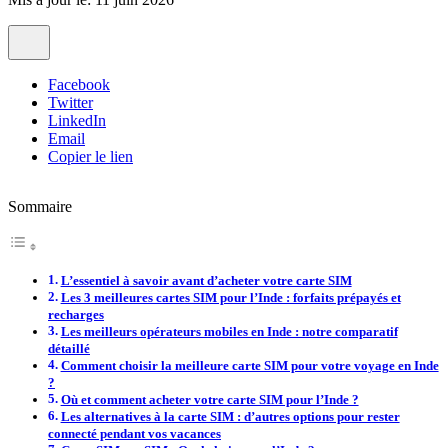
Facebook
Twitter
LinkedIn
Email
Copier le lien
Sommaire
L’essentiel à savoir avant d’acheter votre carte SIM
Les 3 meilleures cartes SIM pour l’Inde : forfaits prépayés et
recharges
Les meilleurs opérateurs mobiles en Inde : notre comparatif
détaillé
Comment choisir la meilleure carte SIM pour votre voyage en Inde
?
Où et comment acheter votre carte SIM pour l’Inde ?
Les alternatives à la carte SIM : d’autres options pour rester
connecté pendant vos vacances