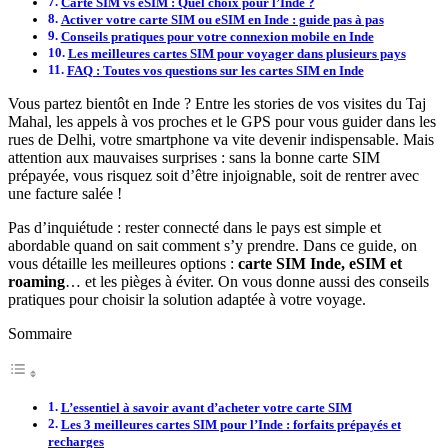
Carte SIM vs eSIM : Quel choix pour l’Inde ?
Activer votre carte SIM ou eSIM en Inde : guide pas à pas
Conseils pratiques pour votre connexion mobile en Inde
Les meilleures cartes SIM pour voyager dans plusieurs pays
FAQ : Toutes vos questions sur les cartes SIM en Inde
Vous partez bientôt en Inde ? Entre les stories de vos visites du Taj
Mahal, les appels à vos proches et le GPS pour vous guider dans les
rues de Delhi, votre smartphone va vite devenir indispensable. Mais
attention aux mauvaises surprises : sans la bonne carte SIM
prépayée, vous risquez soit d’être injoignable, soit de rentrer avec
une facture salée !
Pas d’inquiétude : rester connecté dans le pays est simple et
abordable quand on sait comment s’y prendre. Dans ce guide, on
vous détaille les meilleures options :
carte SIM Inde, eSIM et
roaming
… et les pièges à éviter. On vous donne aussi des conseils
pratiques pour choisir la solution adaptée à votre voyage.
Sommaire
L’essentiel à savoir avant d’acheter votre carte SIM
Les 3 meilleures cartes SIM pour l’Inde : forfaits prépayés et
recharges