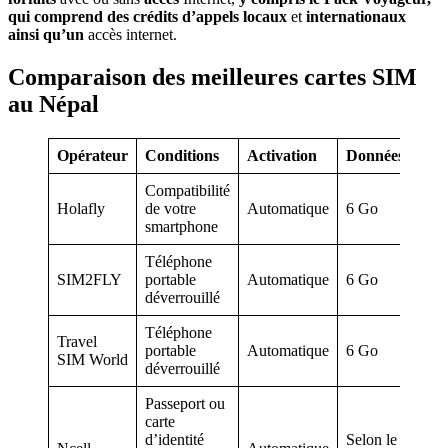
qui comprend des crédits d’appels locaux
et
internationaux
ainsi qu’un
accès internet.
Comparaison des meilleures cartes SIM
au Népal
Opérateur
Conditions
Activation
Données
Pri
Compatibilité
47 €
Holafly
de votre
Automatique
6 Go
44 
smartphone
Téléphone
19,
SIM2FLY
portable
Automatique
6 Go
€
déverrouillé
Téléphone
Travel
39,
portable
Automatique
6 Go
SIM World
€
déverrouillé
Passeport ou
carte
Sel
d’identité
Selon le