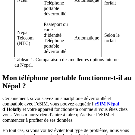
Ncell
Automatique
le
Téléphone
forfait
forf
portable
déverrouillé
Passeport ou
carte
Nepal
Sel
d’identité
Selon le
Telecom
Automatique
le
Téléphone
forfait
(NTC)
forf
portable
déverrouillé
Tableau 1. Comparaison des meilleures options Internet
au Népal.
Mon téléphone portable fonctionne-t-il au
Népal ?
Certainement, si vous avez un smartphone déverrouillé et
compatible avec l’eSIM, vous pouvez acquérir l’
eSIM Népal
d’Holafly
et votre appareil fonctionnera comme si vous étiez chez
vous. Vous n’aurez rien d’autre à faire qu’activer l’eSIM et
commencer à profiter de ses données.
En tout cas, si vous voulez éviter tout type de problème, nous vous