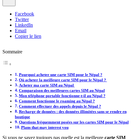
Facebook
Twitter
LinkedIn
Email
Copier le lien
Sommaire
Pourquoi acheter une carte SIM pour le Népal ?
Où acheter la meilleure carte SIM pour le Népal ?
Acheter ma carte SIM au Népal
Comparaison des meilleures cartes SIM au Népal
Mon téléphone portable fonctionne-t-il au Népal ?
Comment fonctionne le roaming au Népal ?
Comment effectuer des appels depuis le Népal ?
Recharge de données : des données illimitées sans se rendre en
boutique
Questions fréquemment posées sur les cartes SIM pour le Népal
Plans that may interest you
Si vous ne savez toujours pas quelle est la meilleure
carte SIM