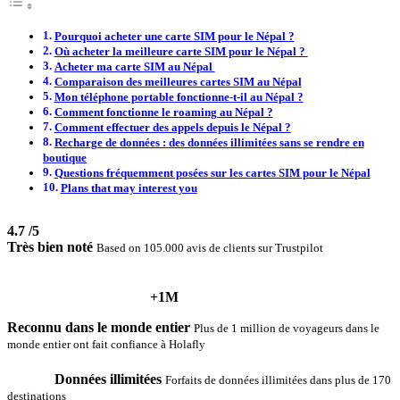
Pourquoi acheter une carte SIM pour le Népal ?
Où acheter la meilleure carte SIM pour le Népal ?
Acheter ma carte SIM au Népal
Comparaison des meilleures cartes SIM au Népal
Mon téléphone portable fonctionne-t-il au Népal ?
Comment fonctionne le roaming au Népal ?
Comment effectuer des appels depuis le Népal ?
Recharge de données : des données illimitées sans se rendre en
boutique
Questions fréquemment posées sur les cartes SIM pour le Népal
Plans that may interest you
4.7
/5
Très bien noté
Based on 105.000 avis de clients sur Trustpilot
+1M
Reconnu dans le monde entier
Plus de 1 million de voyageurs dans le
monde entier ont fait confiance à Holafly
Données illimitées
Forfaits de données illimitées dans plus de 170
destinations