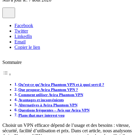
Facebook
Twitter
LinkedIn
Email
Copier le lien
Sommaire
Qu’est-ce qu’Avira Phantom VPN et à quoi sert-il ?
Que propose Avira Phantom VPN ?
Comment utiliser Avira Phantom VPN
Avantages et inconvénients
Alternatives à Avira Phantom VPN
Questions fréquentes – Avis sur Avira VPN
Plans that may interest you
Choisir un VPN efficace dépend de l’usage et des besoins : vitesse,
sécurité, facilité d’utilisation et prix. Dans cet article, nous analysons