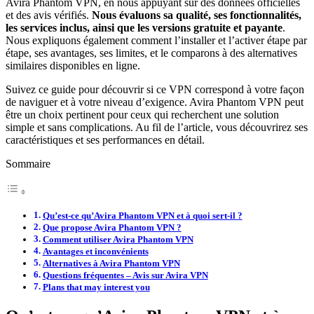
Avira Phantom VPN, en nous appuyant sur des données officielles
et des avis vérifiés.
Nous évaluons sa qualité, ses fonctionnalités,
les services inclus, ainsi que les versions gratuite et payante
.
Nous expliquons également comment l’installer et l’activer étape par
étape, ses avantages, ses limites, et le comparons à des alternatives
similaires disponibles en ligne.
Suivez ce guide pour découvrir si ce VPN correspond à votre façon
de naviguer et à votre niveau d’exigence. Avira Phantom VPN peut
être un choix pertinent pour ceux qui recherchent une solution
simple et sans complications. Au fil de l’article, vous découvrirez ses
caractéristiques et ses performances en détail.
Sommaire
Qu’est-ce qu’Avira Phantom VPN et à quoi sert-il ?
Que propose Avira Phantom VPN ?
Comment utiliser Avira Phantom VPN
Avantages et inconvénients
Alternatives à Avira Phantom VPN
Questions fréquentes – Avis sur Avira VPN
Plans that may interest you