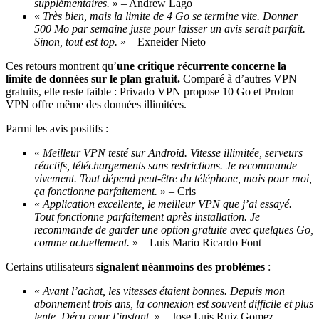
supplémentaires.
» – Andrew Lago
«
Très bien, mais la limite de 4 Go se termine vite. Donner
500 Mo par semaine juste pour laisser un avis serait parfait.
Sinon, tout est top.
» – Exneider Nieto
Ces retours montrent qu’
une critique récurrente concerne la
limite de données sur le plan gratuit.
Comparé à d’autres VPN
gratuits, elle reste faible : Privado VPN propose 10 Go et Proton
VPN offre même des données illimitées.
Parmi les avis positifs :
«
Meilleur VPN testé sur Android. Vitesse illimitée, serveurs
réactifs, téléchargements sans restrictions. Je recommande
vivement. Tout dépend peut-être du téléphone, mais pour moi,
ça fonctionne parfaitement.
» – Cris
«
Application excellente, le meilleur VPN que j’ai essayé.
Tout fonctionne parfaitement après installation. Je
recommande de garder une option gratuite avec quelques Go,
comme actuellement.
» – Luis Mario Ricardo Font
Certains utilisateurs
signalent néanmoins des problèmes
:
«
Avant l’achat, les vitesses étaient bonnes. Depuis mon
abonnement trois ans, la connexion est souvent difficile et plus
lente. Déçu pour l’instant.
» – Jose Luis Ruiz Gomez