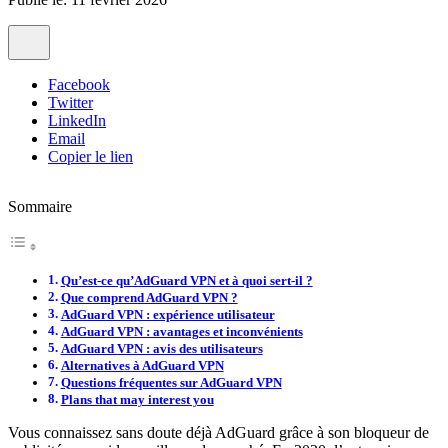
Facebook
Twitter
LinkedIn
Email
Copier le lien
Sommaire
Qu’est-ce qu’AdGuard VPN et à quoi sert-il ?
Que comprend AdGuard VPN ?
AdGuard VPN : expérience utilisateur
AdGuard VPN : avantages et inconvénients
AdGuard VPN : avis des utilisateurs
Alternatives à AdGuard VPN
Questions fréquentes sur AdGuard VPN
Plans that may interest you
Vous connaissez sans doute déjà AdGuard grâce à son bloqueur de