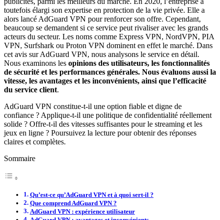
publicités, parmi les meilleurs du marché. En 2020, l’entreprise a
toutefois élargi son expertise en protection de la vie privée. Elle a
alors lancé AdGuard VPN pour renforcer son offre. Cependant,
beaucoup se demandent si ce service peut rivaliser avec les grands
acteurs du secteur. Les noms comme Express VPN, NordVPN, PIA
VPN, Surfshark ou Proton VPN dominent en effet le marché. Dans
cet avis sur AdGuard VPN, nous analysons le service en détail.
Nous examinons les
opinions des utilisateurs, les fonctionnalités
de sécurité et les performances générales. Nous évaluons aussi la
vitesse, les avantages et les inconvénients, ainsi que l’efficacité
du service client
.
AdGuard VPN constitue-t-il une option fiable et digne de
confiance ? Applique-t-il une politique de confidentialité réellement
solide ? Offre-t-il des vitesses suffisantes pour le streaming et les
jeux en ligne ? Poursuivez la lecture pour obtenir des réponses
claires et complètes.
Sommaire
Qu’est-ce qu’AdGuard VPN et à quoi sert-il ?
Que comprend AdGuard VPN ?
AdGuard VPN : expérience utilisateur
AdGuard VPN : avantages et inconvénients