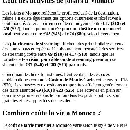
Coût des activités de loisirs à Monaco
Les loisirs à Monaco reflètent le profil exclusif de la destination,
même s’il existe également des options culturelles et récréatives à
coût modéré. Aller au
cinéma
coûte en moyenne entre
€17 ($18)
et
€20 ($22)
, tandis qu’une
entrée pour un théâtre ou un concert
local
peut varier entre
€42 ($45)
et €74 ($80)
, selon l’événement.
Les
plateformes de streaming
affichent des prix similaires à ceux
des autres pays européens. Un abonnement mensuel à des services
de streaming coûte entre
€9 ($10)
et €17 ($18)
, tandis que les
forfaits de
télévision par câble ou de streaming premium
se
situent entre
€37 ($40)
et €65 ($70) par mois.
Concernant les lieux touristiques, l’entrée dans des espaces
emblématiques comme le
Casino de Monte-Carlo
coûte environ
€18
(
$20
). Les musées et expositions temporaires affichent généralement
des tarifs allant de
€9 ($10)
à
€23 ($25)
. Les activités en plein air,
comme se promener dans le port ou dans les jardins publics, sont
gratuites et très appréciées des résidents.
Combien coûte la vie à Monaco ?
Le
coût de la vie mensuel à Monaco
varie selon le style de vie et le