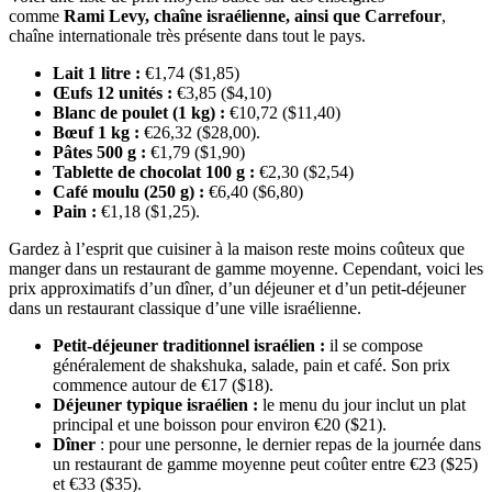
comme
Rami Levy, chaîne israélienne, ainsi que Carrefour
,
chaîne internationale très présente dans tout le pays.
Lait 1 litre :
€1,74 ($1,85)
Œufs 12 unités :
€3,85 ($4,10)
Blanc de poulet (1 kg) :
€10,72 ($11,40)
Bœuf 1 kg :
€26,32 ($28,00).
Pâtes 500 g :
€1,79 ($1,90)
Tablette de chocolat 100 g :
€2,30 ($2,54)
Café moulu (250 g) :
€6,40 ($6,80)
Pain :
€1,18 ($1,25).
Gardez à l’esprit que cuisiner à la maison reste moins coûteux que
manger dans un restaurant de gamme moyenne. Cependant, voici les
prix approximatifs d’un dîner, d’un déjeuner et d’un petit-déjeuner
dans un restaurant classique d’une ville israélienne.
Petit-déjeuner traditionnel israélien :
il se compose
généralement de shakshuka, salade, pain et café. Son prix
commence autour de €17 ($18).
Déjeuner typique israélien :
le menu du jour inclut un plat
principal et une boisson pour environ €20 ($21).
Dîner
: pour une personne, le dernier repas de la journée dans
un restaurant de gamme moyenne peut coûter entre €23 ($25)
et €33 ($35).