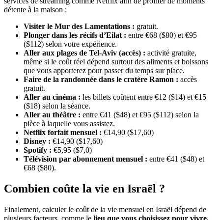
services de streaming comme Netflix afin de profiter de moments
détente à la maison :
Visiter le Mur des Lamentations :
gratuit.
Plonger dans les récifs d’Eilat :
entre €68 ($80) et €95
($112) selon votre expérience.
Aller aux plages de Tel-Aviv (accès) :
activité gratuite,
même si le coût réel dépend surtout des aliments et boissons
que vous apporterez pour passer du temps sur place.
Faire de la randonnée dans le cratère Ramon :
accès
gratuit.
Aller au cinéma :
les billets coûtent entre €12 ($14) et €15
($18) selon la séance.
Aller au théâtre :
entre €41 ($48) et €95 ($112) selon la
pièce à laquelle vous assistez.
Netflix forfait mensuel :
€14,90 ($17,60)
Disney :
€14,90 ($17,60)
Spotify :
€5,95 ($7,0)
Télévision par abonnement mensuel :
entre €41 ($48) et
€68 ($80).
Combien coûte la vie en Israël ?
Finalement, calculer le coût de la vie mensuel en Israël dépend de
plusieurs facteurs, comme le
lieu que vous choisissez pour vivre,