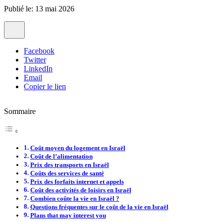
Publié le: 13 mai 2026
Facebook
Twitter
LinkedIn
Email
Copier le lien
Sommaire
Coût moyen du logement en Israël
Coût de l’alimentation
Prix des transports en Israël
Coûts des services de santé
Prix des forfaits internet et appels
Coût des activités de loisirs en Israël
Combien coûte la vie en Israël ?
Questions fréquentes sur le coût de la vie en Israël
Plans that may interest you