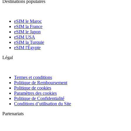
Destinations populaires
eSIM le Maroc
eSIM la France
eSIM le Japon
eSIM USA
eSIM la Turquie
eSIM l'Égypte
Légal
Termes et conditions
Politique de Remboursement
Politique de cookies
Paramètres des cookies
Politique de Confidentialité
Conditions d’utilisation du Site
Partenariats