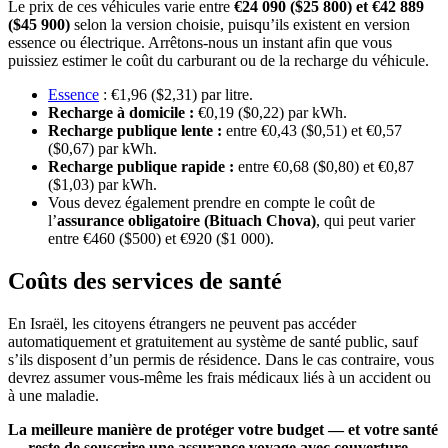
Le prix de ces véhicules varie entre
€24 090 ($25 800) et €42 889
($45 900)
selon la version choisie, puisqu’ils existent en version
essence ou électrique. Arrêtons-nous un instant afin que vous
puissiez estimer le coût du carburant ou de la recharge du véhicule.
Essence
: €1,96 ($2,31) par litre.
Recharge à domicile :
€0,19 ($0,22) par kWh.
Recharge publique lente :
entre €0,43 ($0,51) et €0,57
($0,67) par kWh.
Recharge publique rapide :
entre €0,68 ($0,80) et €0,87
($1,03) par kWh.
Vous devez également prendre en compte le coût de
l’
assurance obligatoire (Bituach Chova)
, qui peut varier
entre €460 ($500) et €920 ($1 000).
Coûts des services de santé
En Israël, les citoyens étrangers ne peuvent pas accéder
automatiquement et gratuitement au système de santé public, sauf
s’ils disposent d’un permis de résidence. Dans le cas contraire, vous
devrez assumer vous-même les frais médicaux liés à un accident ou
à une maladie.
La meilleure manière de protéger votre budget — et votre santé
— reste de souscrire une assurance voyage avec couverture