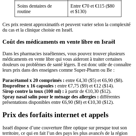
Soins dentaires de
Entre €70 et €115 ($80
routine
et $130)
Ces prix restent approximatifs et peuvent varier selon la complexité
du cas et la clinique choisie en Israël.
Coût des médicaments en vente libre en Israël
Dans les pharmacies israéliennes, vous pouvez trouver plusieurs
médicaments en vente libre qui vous aideront à traiter certaines
douleurs ou problèmes de santé légers. Il est donc utile de connaître
leurs prix dans des enseignes comme Super-Pharm ou Be :
Paracétamol x 20 comprimés :
entre €4,30 ($5) et €6,90 ($8).
Ibuprofène x 16 capsules :
entre €7,75 ($9) et €12 ($14).
Sirop contre la toux (100 ml) :
à partir de €10,30 ($12).
Spray nasal salin pour le ménage des allergies :
différentes
présentations disponibles entre €6,90 ($8) et €10,30 ($12).
Prix des forfaits internet et appels
Israël dispose d’une couverture fibre optique sur presque tout son
territoire, ce qui en fait l’un des pays les plus avancés de la région