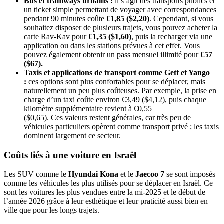
Bus et tramways urbains :
il s’agit des transports publics et
un ticket simple permettant de voyager avec correspondances
pendant 90 minutes coûte
€1,85 ($2,20)
. Cependant, si vous
souhaitez disposer de plusieurs trajets, vous pouvez acheter la
carte Rav-Kav pour
€1,35 ($1,60)
, puis la recharger via une
application ou dans les stations prévues à cet effet. Vous
pouvez également obtenir un pass mensuel illimité pour
€57
($67).
Taxis et applications de transport comme Gett et Yango
:
ces options sont plus confortables pour se déplacer, mais
naturellement un peu plus coûteuses. Par exemple, la prise en
charge d’un taxi coûte environ €3,49 ($4,12), puis chaque
kilomètre supplémentaire revient à €0,55
($0,65). Ces valeurs restent générales, car très peu de
véhicules particuliers opèrent comme transport privé ; les taxis
dominent largement ce secteur.
Coûts liés à une voiture en Israël
Les SUV comme le
Hyundai Kona
et le
Jaecoo 7
se sont imposés
comme les véhicules les plus utilisés pour se déplacer en Israël. Ce
sont les voitures les plus vendues entre la mi-2025 et le début de
l’année 2026 grâce à leur esthétique et leur praticité aussi bien en
ville que pour les longs trajets.