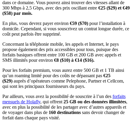
dans ce domaine. Vous pouvez ainsi trouver des vitesses allant de
300 Mbps à 2,5 Gbps, avec des prix oscillant entre
€25 ($29) et €49
($58) par mois.
En plus, vous devrez payer environ
€59 ($70)
pour l’installation à
domicile. Cependant, si vous souscrivez un contrat longue durée, ce
coût peut parfois être supprimé.
Concernant la téléphonie mobile, les appels et Internet, le pays
propose également des prix accessibles pour tous, puisque des
forfaits basiques offrent entre 100 GB et 200 GB avec appels et
SMS illimités pour environ
€8 ($10) à €14 ($16).
Pour les forfaits premium, vous aurez entre 500 GB et 1 TB ainsi
qu’un roaming limité pour des coûts ne dépassant pas
€25
($29)
auprès d’opérateurs comme Pelephone, Partner et Cellcom,
qui sont les principaux fournisseurs du pays.
Par ailleurs, vous avez la possibilité de souscrire à l’un des
forfaits
mensuels de Holafly
, qui offrent
25 GB ou des données illimitées
,
avec en plus la possibilité de les partager avec d’autres appareils et
de voyager dans plus de
160 destinations
sans devoir changer de
forfait dans chaque pays visité.