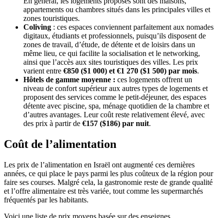
En général, les logements proposés sont des maisons,
appartements ou chambres situés dans les principales villes et
zones touristiques.
Coliving
: ces espaces conviennent parfaitement aux nomades
digitaux, étudiants et professionnels, puisqu’ils disposent de
zones de travail, d’étude, de détente et de loisirs dans un
même lieu, ce qui facilite la socialisation et le networking,
ainsi que l’accès aux sites touristiques des villes. Les prix
varient entre
€850 ($1 000) et €1 270 ($1 500) par mois
.
Hôtels de gamme moyenne :
ces logements offrent un
niveau de confort supérieur aux autres types de logements et
proposent des services comme le petit-déjeuner, des espaces
détente avec piscine, spa, ménage quotidien de la chambre et
d’autres avantages. Leur coût reste relativement élevé, avec
des prix à partir de
€157 ($186) par nuit
.
Coût de l’alimentation
Les prix de l’alimentation en Israël ont augmenté ces dernières
années, ce qui place le pays parmi les plus coûteux de la région pour
faire ses courses. Malgré cela, la gastronomie reste de grande qualité
et l’offre alimentaire est très variée, tout comme les supermarchés
fréquentés par les habitants.
Voici une liste de prix moyens basée sur des enseignes