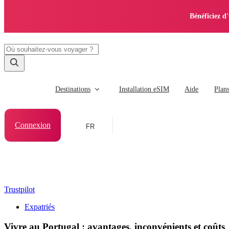
Bénéficiez d
Destinations
Installation eSIM
Aide
Plan
Connexion
FR
Trustpilot
Expatriés
Vivre au Portugal : avantages, inconvénients et coûts