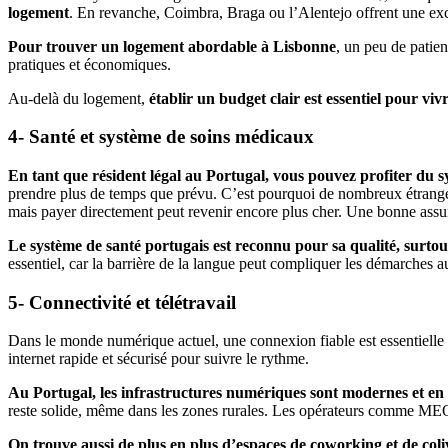
logement
. En revanche, Coimbra, Braga ou l’Alentejo offrent une exce
Pour trouver un logement abordable à Lisbonne
, un peu de patien
pratiques et économiques.
Au-delà du logement,
établir un budget clair est essentiel pour vi
4- Santé et système de soins médicaux
En tant que résident légal au Portugal, vous pouvez profiter du s
prendre plus de temps que prévu. C’est pourquoi de nombreux étranger
mais payer directement peut revenir encore plus cher. Une bonne assur
Le système de santé portugais est reconnu pour sa qualité, surtout
essentiel, car la barrière de la langue peut compliquer les démarches a
5- Connectivité et télétravail
Dans le monde numérique actuel, une connexion fiable est essentielle pou
internet rapide et sécurisé pour suivre le rythme.
Au Portugal, les infrastructures numériques sont modernes et en 
reste solide, même dans les zones rurales. Les opérateurs comme MEO,
On trouve aussi de plus en plus d’espaces de coworking et de coli