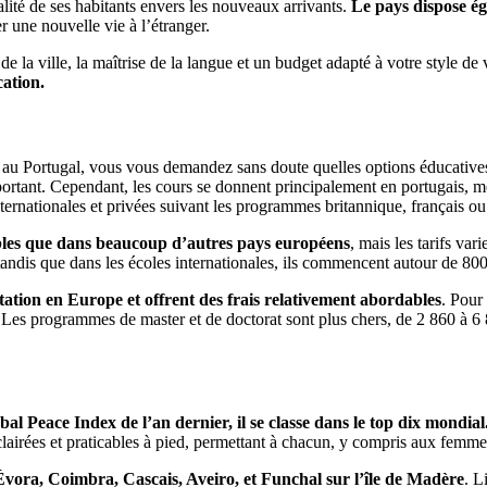
alité de ses habitants envers les nouveaux arrivants.
Le pays dispose ég
r une nouvelle vie à l’étranger.
e la ville, la maîtrise de la langue et un budget adapté à votre style de 
cation.
 au Portugal, vous vous demandez sans doute quelles options éducatives
portant. Cependant, les cours se donnent principalement en portugais, 
ernationales et privées suivant les programmes britannique, français ou
ables que dans beaucoup d’autres pays européens
, mais les tarifs var
tandis que dans les écoles internationales, ils commencent autour de 800
ation en Europe et offrent des frais relativement abordables
. Pour
n. Les programmes de master et de doctorat sont plus chers, de 2 860 à 6
bal Peace Index de l’an dernier, il se classe dans le top dix mondial
clairées et praticables à pied, permettant à chacun, y compris aux femmes
, Évora, Coimbra, Cascais, Aveiro, et Funchal sur l’île de Madère
. L