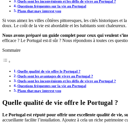
Quels sont les inconvénients et les défis de vivre au Portugal ?
Questions fréquentes sur la vie au Portugal
Plans that may interest you
Si vous aimez les villes côtières pittoresques, les cités historiques et l
doux. Le coût de la vie est abordable et les habitants sont chaleureux.
Nous avons préparé un guide complet pour ceux qui veulent s’inst
efficace ? Le Portugal est-il sûr ? Nous répondons à toutes ces questi
Sommaire
Quelle qualité de vie offre le Portugal ?
Quels sont les avantages de vivre au Portugal ?
Quels sont les inconvénients et les défis de vivre au Portugal ?
Questions fréquentes sur la vie au Portugal
Plans that may interest you
Quelle qualité de vie offre le Portugal ?
Le Portugal est réputé pour offrir une excellente qualité de vie, su
accueillante facilite l’installation. Ajoutez à cela un riche patrimoine