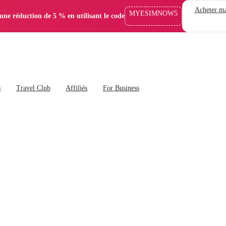
Acheter ma
MYESIMNOW5
'une réduction de 5 % en utilisant le code
s
Travel Club
Affiliés
For Business