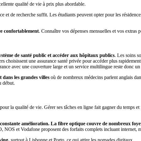
llente qualité de vie à prix plus abordable.
ce et de recherche suffit. Les étudiants peuvent opter pour les résidences 
vre confortablement
. Connaître vos dépenses mensuelles et vos extras pos
ystème de santé public et accéder aux hôpitaux publics
. Les soins s
s choisissent une assurance santé privée pour accéder plus rapidement 
ance avec une couverture large et un service multilingue reste donc un
 dans les grandes villes
où de nombreux médecins parlent anglais dans l
u début.
r la qualité de vie. Gérer ses tâches en ligne fait gagner du temps et rédu
constante amélioration. La fibre optique couvre de nombreux foyer
 NOS et Vodafone proposent des forfaits complets incluant internet, mo
ving,
surtout à Lisbonne et Porto, ce qui attire les nomades digitaux.