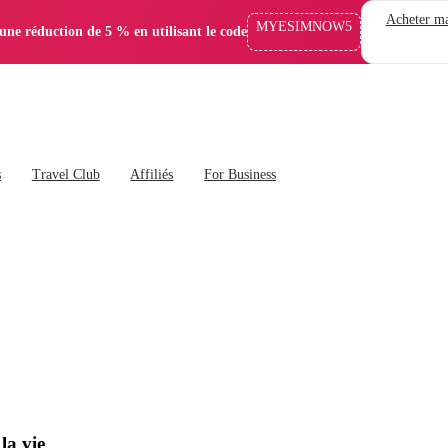
Acheter ma
MYESIMNOW5
'une réduction de 5 % en utilisant le code
s
Travel Club
Affiliés
For Business
la vie