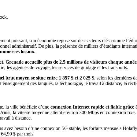
tock.
ment puissant, son économie repose sur des secteurs clés comme l’éduc
nnel administratif. De plus, la présence de milliers d’étudiants inter
 commerces locaux.
et, Grenade accueille plus de 2,5 millions de visiteurs chaque année
e, les agences de voyage, les services de guidage et les transports.
uel brut moyen se situe entre 1 857 $ et 2 025 $
, selon les dernières d
l’enseignement des langues, la technologie, le travail à distance, la reche
, la ville bénéficie d’une
connexion Internet rapide et fiable grâce à
 Ainsi, la vitesse moyenne atteint environ 300 Mbps en connexion fixe
avail à distance.
 avez besoin d’une connexion 5G stable, les forfaits mensuels Holafly c
e 64,90 $ par mois.