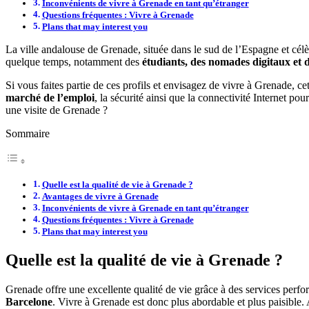
Inconvénients de vivre à Grenade en tant qu’étranger
Questions fréquentes : Vivre à Grenade
Plans that may interest you
La ville andalouse de Grenade, située dans le sud de l’Espagne et cé
quelque temps, notamment des
étudiants, des nomades digitaux et d
Si vous faites partie de ces profils et envisagez de vivre à Grenade, cet
marché de l’emploi
, la sécurité ainsi que la connectivité Internet pou
une visite de Grenade ?
Sommaire
Quelle est la qualité de vie à Grenade ?
Avantages de vivre à Grenade
Inconvénients de vivre à Grenade en tant qu’étranger
Questions fréquentes : Vivre à Grenade
Plans that may interest you
Quelle est la qualité de vie à Grenade ?
Grenade offre une excellente qualité de vie grâce à des services perfo
Barcelone
. Vivre à Grenade est donc plus abordable et plus paisible.