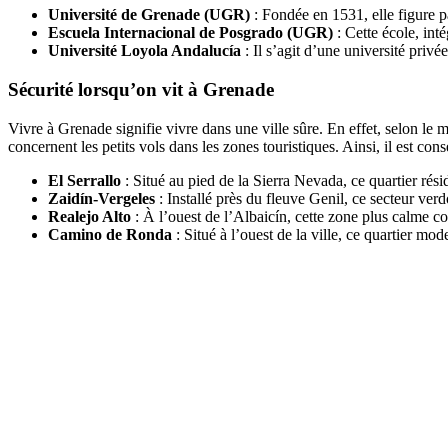
Université de Grenade (UGR)
: Fondée en 1531, elle figure pa
Escuela Internacional de Posgrado (UGR)
: Cette école, int
Université Loyola Andalucía
: Il s’agit d’une université privé
Sécurité lorsqu’on vit à Grenade
Vivre à Grenade signifie vivre dans une ville sûre. En effet, selon le m
concernent les petits vols dans les zones touristiques. Ainsi, il est con
El Serrallo
: Situé au pied de la Sierra Nevada, ce quartier rés
Zaidín-Vergeles
: Installé près du fleuve Genil, ce secteur ve
Realejo Alto
: À l’ouest de l’Albaicín, cette zone plus calme co
Camino de Ronda
: Situé à l’ouest de la ville, ce quartier mo