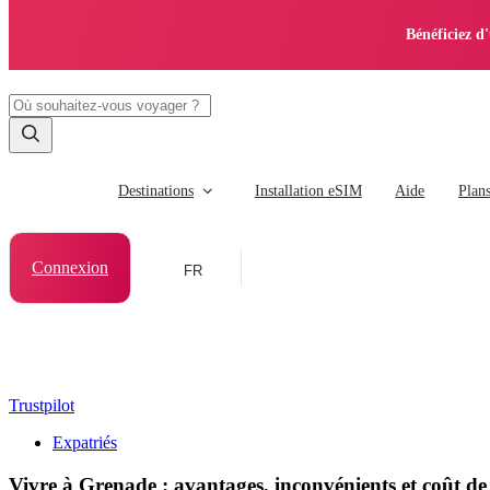
Bénéficiez d
Destinations
Installation eSIM
Aide
Plan
Connexion
FR
Trustpilot
Expatriés
Vivre à Grenade : avantages, inconvénients et coût de 