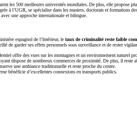
rmi les 500 meilleures universités mondiales. De plus, elle propose plus
égrée à l’UGR, se spécialise dans les masters, doctorats et formations de
e avec une approche internationale et bilingue.
inistère espagnol de l’Intérieur, le
taux de criminalité reste faible co
seillé de garder ses effets personnels sous surveillance et de rester vigila
identiel offre des vues sur les montagnes et un environnement naturel pro
rdoyant dispose de nombreux commerces de proximité. De plus, il reste a
nserve une ambiance traditionnelle et reste proche du centre.
derne bénéficie d’excellentes connexions en transports publics.