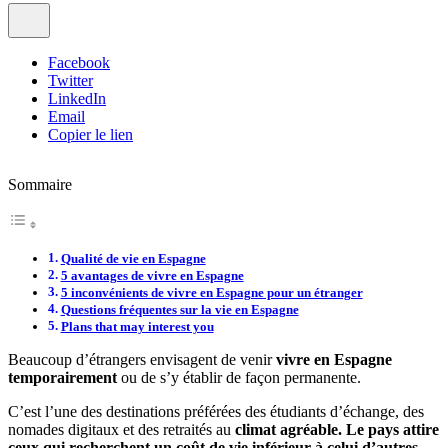
Facebook
Twitter
LinkedIn
Email
Copier le lien
Sommaire
Qualité de vie en Espagne
5 avantages de vivre en Espagne
5 inconvénients de vivre en Espagne pour un étranger
Questions fréquentes sur la vie en Espagne
Plans that may interest you
Beaucoup d’étrangers envisagent de venir
vivre en Espagne
temporairement
ou de s’y établir de façon permanente.
C’est l’une des destinations préférées des étudiants d’échange, des
nomades digitaux et des retraités au
climat agréable. Le pays attire
ceux qui recherchent un coût de vie inférieur à celui d’autres