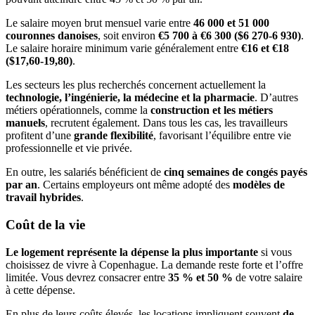
Le salaire moyen brut mensuel varie entre
46 000 et 51 000
couronnes danoises
, soit environ
€5 700 à €6 300 ($6 270-6 930)
.
Le salaire horaire minimum varie généralement entre
€16 et €18
($17,60-19,80)
.
Les secteurs les plus recherchés concernent actuellement la
technologie, l’ingénierie, la médecine et la pharmacie
. D’autres
métiers opérationnels, comme la
construction et les métiers
manuels
, recrutent également. Dans tous les cas, les travailleurs
profitent d’une
grande flexibilité
, favorisant l’équilibre entre vie
professionnelle et vie privée.
En outre, les salariés bénéficient de
cinq semaines de congés payés
par an
. Certains employeurs ont même adopté des
modèles de
travail hybrides
.
Coût de la vie
Le logement représente la dépense la plus importante
si vous
choisissez de vivre à Copenhague. La demande reste forte et l’offre
limitée. Vous devrez consacrer entre
35 % et 50 %
de votre salaire
à cette dépense.
En plus de leurs coûts élevés, les locations impliquent souvent
de