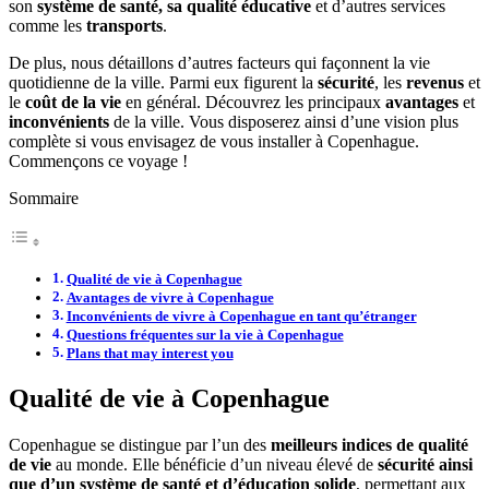
son
système de santé, sa qualité éducative
et d’autres services
comme les
transports
.
De plus, nous détaillons d’autres facteurs qui façonnent la vie
quotidienne de la ville. Parmi eux figurent la
sécurité
, les
revenus
et
le
coût de la vie
en général. Découvrez les principaux
avantages
et
inconvénients
de la ville. Vous disposerez ainsi d’une vision plus
complète si vous envisagez de vous installer à Copenhague.
Commençons ce voyage !
Sommaire
Qualité de vie à Copenhague
Avantages de vivre à Copenhague
Inconvénients de vivre à Copenhague en tant qu’étranger
Questions fréquentes sur la vie à Copenhague
Plans that may interest you
Qualité de vie à Copenhague
Copenhague se distingue par l’un des
meilleurs indices de qualité
de vie
au monde. Elle bénéficie d’un niveau élevé de
sécurité ainsi
que d’un système de santé et d’éducation solide
, permettant aux