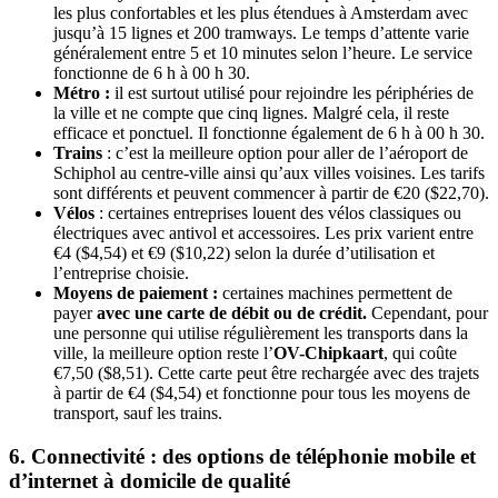
les plus confortables et les plus étendues à Amsterdam avec
jusqu’à 15 lignes et 200 tramways. Le temps d’attente varie
généralement entre 5 et 10 minutes selon l’heure. Le service
fonctionne de 6 h à 00 h 30.
Métro :
il est surtout utilisé pour rejoindre les périphéries de
la ville et ne compte que cinq lignes. Malgré cela, il reste
efficace et ponctuel. Il fonctionne également de 6 h à 00 h 30.
Trains
: c’est la meilleure option pour aller de l’aéroport de
Schiphol au centre-ville ainsi qu’aux villes voisines. Les tarifs
sont différents et peuvent commencer à partir de €20 ($22,70).
Vélos
: certaines entreprises louent des vélos classiques ou
électriques avec antivol et accessoires. Les prix varient entre
€4 ($4,54) et €9 ($10,22) selon la durée d’utilisation et
l’entreprise choisie.
Moyens de paiement :
certaines machines permettent de
payer
avec une carte de débit ou de crédit.
Cependant, pour
une personne qui utilise régulièrement les transports dans la
ville, la meilleure option reste l’
OV-Chipkaart
, qui coûte
€7,50 ($8,51). Cette carte peut être rechargée avec des trajets
à partir de €4 ($4,54) et fonctionne pour tous les moyens de
transport, sauf les trains.
6. Connectivité : des options de téléphonie mobile et
d’internet à domicile de qualité