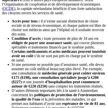
l’Organisation de coopération et de développement économiques
(
OCDE
), la capitale néerlandaise bénéficie d’une forte satisfaction
des citoyens envers les services de santé.
Accès pour tous :
il n’existe aucune distinction de classe
sociale ni de niveau économique, et chaque patient est libre de
choisir son médecin ainsi que l’hôpital où il souhaite recevoir
des soins.
Condition d’accès :
toute personne de plus de 18 ans est
obligée de payer une assurance santé
, qui couvre plusieurs
spécialités et traitements financés par le système public.
Certains médicaments et actes médicaux peuvent toutefois
avoir un coût
s’ils ne sont pas pris en charge par le système
de santé.
Si une personne ne possède pas d’assurance santé, elle devra
assumer un coût médical beaucoup plus élevé. Par exemple,
une consultation de
médecine générale peut coûter environ
€175 ($198), une consultation spécialisée jusqu’à €200
($227)
et une journée
d’hospitalisation peut commencer
autour de €220 ($250)
sans compter les traitements réalisés.
D’autres éléments importants liés à la santé à Amsterdam
concernent les
politiques de protection de l’environnement,
la qualité de l’eau
et la prévention des maladies, ce qui
permet aux habitants d’avoir une
espérance de vie de 81 ans
,
légèrement supérieure à la moyenne de l’OCDE.