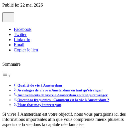
Publié le: 22 mai 2026
Facebook
Twitter
LinkedIn
Email
Copier le lien
Sommaire
Qualité de vie à Amsterdam
Avantages de vivre à Amsterdam en tant qu’étranger
Inconvénients de vivre à Amsterdam en tant qu’étranger
Questions fréquentes : Comment est la vie à Amsterdam ?
Plans that may interest you
Si vivre à Amsterdam est votre objectif, nous vous partageons ici des
informations importantes afin que vous compreniez mieux plusieurs
aspects de la vie dans la capitale néerlandaise.