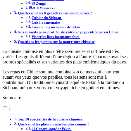
#9 Zongzi
#10 Mooncake
Quelles sont les 8 grandes cuisines chinoises ?
Cuisine du Sichuan
Cuisine cantonaise
Cuisine Jing ou cuisine de Pékin
Nos conseils pour profiter de votre voyage culinaire en Chine
Visiter les lieux incontournables
Questions fréquentes sur la nourriture chinoise
La cuisine chinoise en plus d’être savoureuse et raffinée est très
variée. Les goûts diffèrent d’une région à l’autre. Chacune ayant ses
propres spécialités et ses variantes des plats emblématiques du pays.
Les repas en Chine sont une combinaison de mets qui charment
autant vos yeux que vos papilles, tous les sens sont mis à
contribution. Du traditionnel canard laqué de Pékin à la fondue du
Sichuan, préparez-vous à un voyage riche en goût et en arômes.
Sommaire
Top 10 spécialités de la cuisine chinoise
Quels sont les plats chinois les plus connus ?
#1 Canard laqué de Pékin