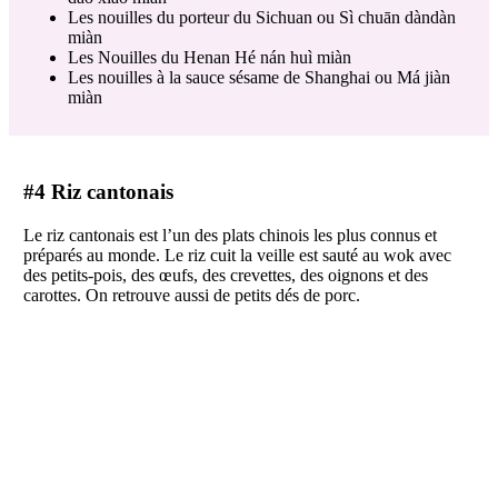
Les nouilles du porteur du Sichuan ou Sì chuān dàndàn
miàn
Les Nouilles du Henan Hé nán huì miàn
Les nouilles à la sauce sésame de Shanghai ou Má jiàn
miàn
#4 Riz cantonais
Le riz cantonais est l’un des plats chinois les plus connus et
préparés au monde. Le riz cuit la veille est sauté au wok avec
des petits-pois, des œufs, des crevettes, des oignons et des
carottes. On retrouve aussi de petits dés de porc.