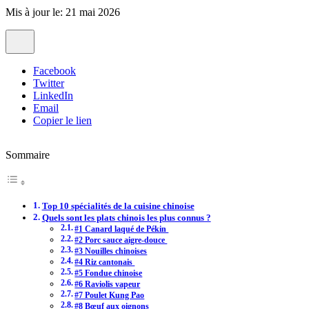
Mis à jour le: 21 mai 2026
Facebook
Twitter
LinkedIn
Email
Copier le lien
Sommaire
Top 10 spécialités de la cuisine chinoise
Quels sont les plats chinois les plus connus ?
#1 Canard laqué de Pékin
#2 Porc sauce aigre-douce
#3 Nouilles chinoises
#4 Riz cantonais
#5 Fondue chinoise
#6 Raviolis vapeur
#7 Poulet Kung Pao
#8 Bœuf aux oignons