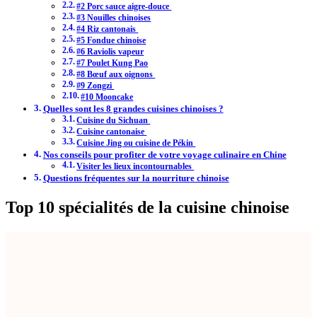
#2 Porc sauce aigre-douce
#3 Nouilles chinoises
#4 Riz cantonais
#5 Fondue chinoise
#6 Raviolis vapeur
#7 Poulet Kung Pao
#8 Bœuf aux oignons
#9 Zongzi
#10 Mooncake
Quelles sont les 8 grandes cuisines chinoises ?
Cuisine du Sichuan
Cuisine cantonaise
Cuisine Jing ou cuisine de Pékin
Nos conseils pour profiter de votre voyage culinaire en Chine
Visiter les lieux incontournables
Questions fréquentes sur la nourriture chinoise
Top 10 spécialités de la cuisine chinoise