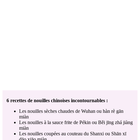
6 recettes de nouilles chinoises incontournables :
Les nouilles sèches chaudes de Wuhan ou hàn rè gān
miàn
Les nouilles à la sauce frite de Pékin ou Běi jīng zhá jiàng
miàn
Les nouilles coupées au couteau du Shanxi ou Shān xī
dāo xiāo miàn