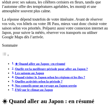
séduit avec ses sakura, les célèbres cerisiers en fleurs, tandis que
l’automne offre des températures agréables, les momiji et une
atmosphère souvent plus calme.
La réponse dépend toutefois de votre itinéraire. Avant de réserver
vos vols, vos hôtels ou votre JR Pass, mieux vaut donc choisir votre
saison selon vos priorités. Préparez aussi votre connexion internet au
Japon, pour suivre la météo, réserver vos transports ou utiliser
Google Maps dès l’arrivée.
Sommaire
☀️ Quand aller au Japon : en résumé
Quelle est la meilleure période pour aller au Japon ?
Les saisons au Japon
Quand visiter le Japon selon les régions et les îles ?
Quelles activités selon la période ?
Nos conseils pour un voyage au Japon serein
FAQ sur le climat au Japon
☀️
Quand aller au Japon : en résumé