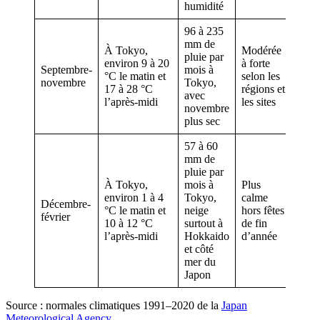
humidité
96 à 235
mm de
À Tokyo,
Modérée
pluie par
Mom
environ 9 à 20
à forte
Septembre-
mois à
temp
°C le matin et
selon les
novembre
Tokyo,
rand
17 à 28 °C
régions et
avec
ville
l’après-midi
les sites
novembre
plus sec
57 à 60
mm de
pluie par
À Tokyo,
mois à
Plus
Ski,
environ 1 à 4
Tokyo,
calme
Décembre-
neig
°C le matin et
neige
hors fêtes
février
voy
10 à 12 °C
surtout à
de fin
urba
l’après-midi
Hokkaido
d’année
et côté
mer du
Japon
Source : normales climatiques 1991–2020 de la
Japan
Meteorological Agency