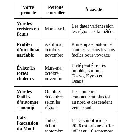
Votre
Période
À savoir
priorité
conseillée
Voir les
Les dates varient selon
cerisiers en
Mars-avril
les régions et la météo.
fleurs
Profiter
Avril-mai,
Printemps et automne
d’un climat
octobre-
sont les saisons les plus
agréable
novembre
faciles pour voyager.
L’été peut être très
Éviter les
Mars-mai,
humide, surtout à
fortes
octobre-
Tokyo, Kyoto et
chaleurs
novembre
Osaka.
Voir les
Octobre-
Les couleurs
feuilles
décembre
commencent plus tôt
d’automne
selon les
au nord et descendent
– momiji
régions
vers le sud.
Faire
Juillet-
La saison officielle
l’ascension
début
2026 est prévue du 1er
du Mont
septembre
juillet au 10 septembre.