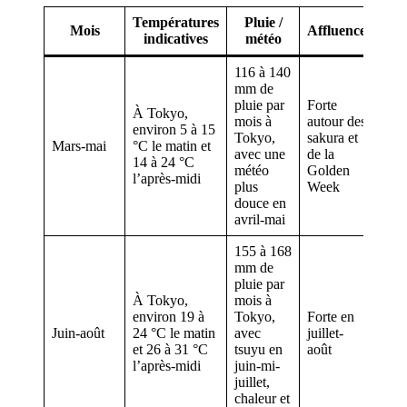
Températures
Pluie /
I
Mois
Affluence
indicatives
météo
p
116 à 140
mm de
pluie par
Forte
Ceri
À Tokyo,
mois à
autour des
en f
environ 5 à 15
Tokyo,
sakura et
ville
Mars-mai
°C le matin et
avec une
de la
temp
14 à 24 °C
météo
Golden
prem
l’après-midi
plus
Week
voy
douce en
avril-mai
155 à 168
mm de
pluie par
À Tokyo,
mois à
Fest
environ 19 à
Tokyo,
Forte en
plag
Juin-août
24 °C le matin
avec
juillet-
mon
et 26 à 31 °C
tsuyu en
août
Hok
l’après-midi
juin-mi-
juillet,
chaleur et