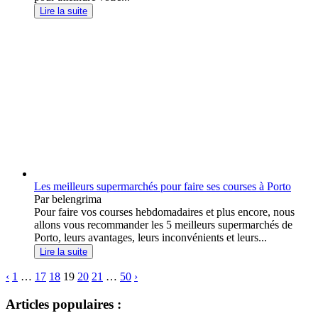
Lire la suite
Les meilleurs supermarchés pour faire ses courses à Porto
Par belengrima
Pour faire vos courses hebdomadaires et plus encore, nous
allons vous recommander les 5 meilleurs supermarchés de
Porto, leurs avantages, leurs inconvénients et leurs...
Lire la suite
‹
1
…
17
18
19
20
21
…
50
›
Articles populaires :