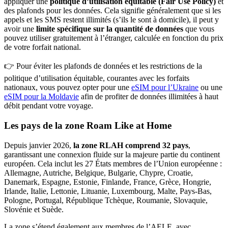
appliquer une
politique d’utilisation équitable (Fair Use Policy)
et
des plafonds pour les données. Cela signifie généralement que si les
appels et les SMS restent illimités (s’ils le sont à domicile), il peut y
avoir une
limite spécifique sur la quantité de données
que vous
pouvez utiliser gratuitement à l’étranger, calculée en fonction du prix
de votre forfait national.
👉 Pour éviter les plafonds de données et les restrictions de la
politique d’utilisation équitable, courantes avec les forfaits
nationaux, vous pouvez opter pour une
eSIM pour l’Ukraine
ou une
eSIM pour la Moldavie
afin de profiter de données illimitées à haut
débit pendant votre voyage.
Les pays de la zone Roam Like at Home
Depuis janvier 2026,
la zone RLAH comprend 32 pays
,
garantissant une connexion fluide sur la majeure partie du continent
européen. Cela inclut les 27 États membres de l’Union européenne :
Allemagne, Autriche, Belgique, Bulgarie, Chypre, Croatie,
Danemark, Espagne, Estonie, Finlande, France, Grèce, Hongrie,
Irlande, Italie, Lettonie, Lituanie, Luxembourg, Malte, Pays-Bas,
Pologne, Portugal, République Tchèque, Roumanie, Slovaquie,
Slovénie et Suède.
La zone s’étend également aux membres de l’AELE, avec