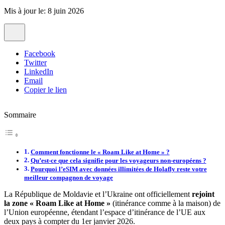
Mis à jour le: 8 juin 2026
Facebook
Twitter
LinkedIn
Email
Copier le lien
Sommaire
Comment fonctionne le « Roam Like at Home » ?
Qu’est-ce que cela signifie pour les voyageurs non-européens ?
Pourquoi l’eSIM avec données illimitées de Holafly reste votre
meilleur compagnon de voyage
La République de Moldavie et l’Ukraine ont officiellement
rejoint
la zone « Roam Like at Home »
(itinérance comme à la maison) de
l’Union européenne, étendant l’espace d’itinérance de l’UE aux
deux pays à compter du 1er janvier 2026.