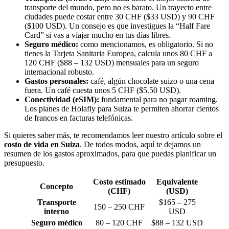
transporte del mundo, pero no es barato. Un trayecto entre
ciudades puede costar entre 30 CHF ($33 USD) y 90 CHF
($100 USD). Un consejo es que investigues la “Half Fare
Card” si vas a viajar mucho en tus días libres.
Seguro médico:
como mencionamos, es obligatorio. Si no
tienes la Tarjeta Sanitaria Europea, calcula unos 80 CHF a
120 CHF ($88 – 132 USD) mensuales para un seguro
internacional robusto.
Gastos personales:
café, algún chocolate suizo o una cena
fuera. Un café cuesta unos 5 CHF ($5.50 USD).
Conectividad (eSIM):
fundamental para no pagar roaming.
Los planes de Holafly para Suiza te permiten ahorrar cientos
de francos en facturas telefónicas.
Si quieres saber más, te recomendamos leer nuestro artículo sobre el
costo de vida en Suiza
. De todos modos, aquí te dejamos un
resumen de los gastos aproximados, para que puedas planificar un
presupuesto.
Costo estimado
Equivalente
Concepto
(CHF)
(USD)
Transporte
$165 – 275
150 – 250 CHF
interno
USD
Seguro médico
80 – 120 CHF
$88 – 132 USD