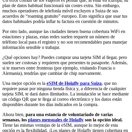
Un error común de los viajeros es pensar que, al estar en Europa, su
plan de datos habitual funcionará sin costes extra. Sin embargo,
muchos operadores de telefonía móvil excluyen a Suiza de sus
acuerdos de “roaming gratuito” europeo. Esto significa que usar tus
datos habituales podría inflar tu factura en cuestión de minutos.
Por otro lado, aunque las ciudades tienen buena cobertura WiFi en
estaciones y plazas, estas redes suelen requerir un número de
teléfono local para el registro y no son recomendables para manejar
información sensible o trabajar.
¿Qué opciones hay? Puedes comprar una tarjeta SIM al llegar, pero
suelen ser costosas y requieren que presentes tu pasaporte. Además,
si te mueves entre fronteras (por ejemplo, visitando Francia o
Alemania), tendrías que cambiar de chip nuevamente.
Una mejor opción es la
eSIM de Holafly para Suiza
, que no
requiere pasar por ninguna tienda física y, a diferencia de cualquier
tarjeta SIM, te dará datos ilimitados. La instalación se hace mediante
un código QR que te llega al correo electrónico y los datos están
disponibles durante los días indicados en la compra.
Ahora bien,
para una estancia de voluntariado de varias
semanas, los
planes mensuales de Holafly
son la opción ideal.
Tiene las mismas ventajas de la eSIM, aunque lo mejor de esta
opción es la flexibilidad. ¡Los planes de Holafly tienen cobertura en