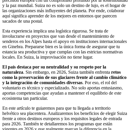
precisión europea con un compromiso profundo por la sostenibilidad
y la paz mundial. Suiza no es solo un destino de lujo, es el hogar de
las organizaciones más influyentes del planeta. Por ende, colaborar
aquí significa aprender de los mejores en entornos que parecen
sacados de una postal.
Esta experiencia implica una logística rigurosa. Se trata de
involucrarse en proyectos que van desde el mantenimiento de
senderos en los Alpes hasta el apoyo en instituciones internacionales
en Ginebra. Prepararse bien es la única forma de asegurar que tu
estancia sea productiva y que cumplas con las estrictas normativas
locales. En Suiza, la improvisación no tiene lugar.
El país destaca por su neutralidad y su respeto por la
naturaleza
. Sin embargo, en 2026, Suiza también enfrenta
retos
como la preservación de sus glaciares frente al cambio climático
y la integración de comunidades diversas
. Por eso, el rol del
voluntario es técnico y especializado. No solo aportas entusiasmo,
aportas competencias que ayudan a mantener el equilibrio de este
ecosistema tan particular.
En este artículo te guiaremos para que tu llegada a territorio
helvético sea placentera. Analizaremos los beneficios de elegir Suiza
frente a otros destinos europeos y los requisitos legales de entrada
para 2026. También te detallaremos los programas que están
vigentes en 2026 y que realmente marcan la diferencia en la