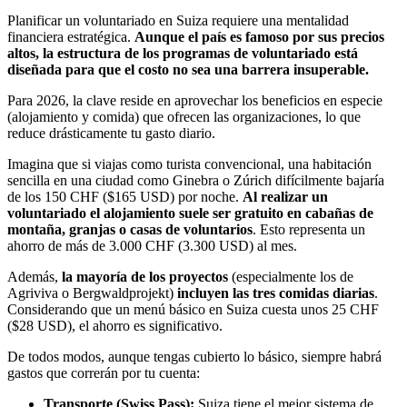
Planificar un voluntariado en Suiza requiere una mentalidad
financiera estratégica.
Aunque el país es famoso por sus precios
altos, la estructura de los programas de voluntariado está
diseñada para que el costo no sea una barrera insuperable.
Para 2026, la clave reside en aprovechar los beneficios en especie
(alojamiento y comida) que ofrecen las organizaciones, lo que
reduce drásticamente tu gasto diario.
Imagina que si viajas como turista convencional, una habitación
sencilla en una ciudad como Ginebra o Zúrich difícilmente bajaría
de los 150 CHF ($165 USD) por noche.
Al realizar un
voluntariado el alojamiento suele ser gratuito en cabañas de
montaña, granjas o casas de voluntarios
. Esto representa un
ahorro de más de 3.000 CHF (3.300 USD) al mes.
Además,
la mayoría de los proyectos
(especialmente los de
Agriviva o Bergwaldprojekt)
incluyen las tres comidas diarias
.
Considerando que un menú básico en Suiza cuesta unos 25 CHF
($28 USD), el ahorro es significativo.
De todos modos, aunque tengas cubierto lo básico, siempre habrá
gastos que correrán por tu cuenta:
Transporte (Swiss Pass):
Suiza tiene el mejor sistema de