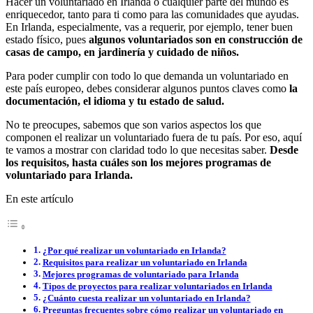
Hacer un voluntariado en Irlanda o cualquier parte del mundo es
enriquecedor, tanto para ti como para las comunidades que ayudas.
En Irlanda, especialmente, vas a requerir, por ejemplo, tener buen
estado físico, pues
algunos voluntariados son en construcción de
casas de campo, en jardinería y cuidado de niños.
Para poder cumplir con todo lo que demanda un voluntariado en
este país europeo, debes considerar algunos puntos claves como
la
documentación, el idioma y tu estado de salud.
No te preocupes, sabemos que son varios aspectos los que
componen el realizar un voluntariado fuera de tu país. Por eso, aquí
te vamos a mostrar con claridad todo lo que necesitas saber.
Desde
los requisitos, hasta cuáles son los mejores programas de
voluntariado para Irlanda.
En este artículo
¿Por qué realizar un voluntariado en Irlanda?
Requisitos para realizar un voluntariado en Irlanda
Mejores programas de voluntariado para Irlanda
Tipos de proyectos para realizar voluntariados en Irlanda
¿Cuánto cuesta realizar un voluntariado en Irlanda?
Preguntas frecuentes sobre cómo realizar un voluntariado en