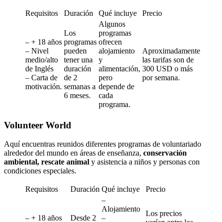
Requisitos
Duración
Qué incluye
Precio
Algunos
Los
programas
– + 18 años
programas
ofrecen
– Nivel
pueden
alojamiento
Aproximadamente
medio/alto
tener una
y
las tarifas son de
de Inglés
duración
alimentación,
300 USD o más
– Carta de
de 2
pero
por semana.
motivación.
semanas a
depende de
6 meses.
cada
programa.
Volunteer World
Aquí encuentras reunidos diferentes programas de voluntariado
alrededor del mundo en áreas de enseñanza,
conservación
ambiental, rescate animal
y asistencia a niños y personas con
condiciones especiales.
Requisitos
Duración
Qué incluye
Precio
–
Alojamiento
Los precios
– + 18 años
Desde 2
–