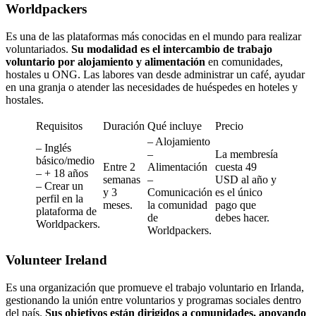
Worldpackers
Es una de las plataformas más conocidas en el mundo para realizar
voluntariados.
Su modalidad es el intercambio de trabajo
voluntario por alojamiento y alimentación
en comunidades,
hostales u ONG. Las labores van desde administrar un café, ayudar
en una granja o atender las necesidades de huéspedes en hoteles y
hostales.
Requisitos
Duración
Qué incluye
Precio
– Alojamiento
– Inglés
–
La membresía
básico/medio
Entre 2
Alimentación
cuesta 49
– + 18 años
semanas
–
USD al año y
– Crear un
y 3
Comunicación
es el único
perfil en la
meses.
la comunidad
pago que
plataforma de
de
debes hacer.
Worldpackers.
Worldpackers.
Volunteer Ireland
Es una organización que promueve el trabajo voluntario en Irlanda,
gestionando la unión entre voluntarios y programas sociales dentro
del país.
Sus objetivos están dirigidos a comunidades, apoyando