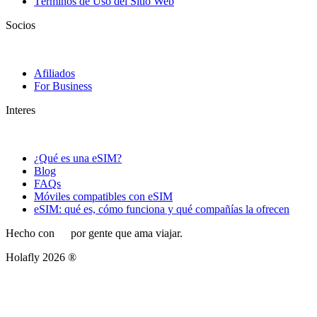
Términos de Uso del Sitio Web
Socios
Afiliados
For Business
Interes
¿Qué es una eSIM?
Blog
FAQs
Móviles compatibles con eSIM
eSIM: qué es, cómo funciona y qué compañías la ofrecen
Hecho con
por gente que ama viajar.
Holafly 2026 ®