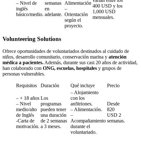
varían entre los
– Nivel de
semanas
Alimentación
400 USD y los
inglés
en
–
1,000 USD
básico/medio.
adelante.
Orientación
mensuales.
según el
proyecto.
Volunteering Solutions
Ofrece oportunidades de voluntariados destinados al cuidado de
niños, desarrollo comunitario, conservación marina y
atención
médica a pacientes.
Además, durante sus casi 20 años de actividad,
han colaborado con
ONG, escuelas, hospitales
y grupos de
personas vulnerables.
Requisitos
Duración
Qué incluye
Precio
– Alojamiento
– + 18 años
Los
con los
– Nivel
programas
anfitriones.
Desde
medio/alto
pueden tener
– Alimentación.
820
de Inglés
una duración
–
USD 2
-Carta de
de 2 semanas
Acompañamiento
semanas.
motivación.
a 3 meses.
durante el
voluntariado.