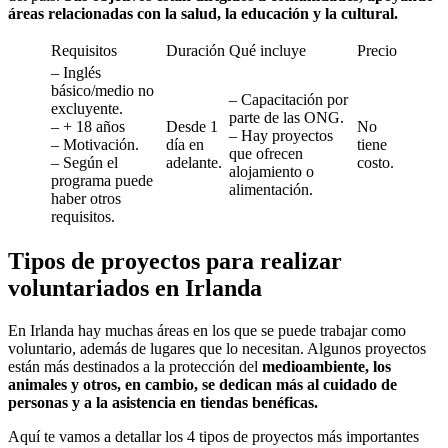
áreas relacionadas con la salud, la educación y la cultural.
Requisitos
Duración
Qué incluye
Precio
– Inglés
básico/medio no
– Capacitación por
excluyente.
parte de las ONG.
– + 18 años
Desde 1
No
– Hay proyectos
– Motivación.
día en
tiene
que ofrecen
– Según el
adelante.
costo.
alojamiento o
programa puede
alimentación.
haber otros
requisitos.
Tipos de proyectos para realizar
voluntariados en Irlanda
En Irlanda hay muchas áreas en los que se puede trabajar como
voluntario, además de lugares que lo necesitan. Algunos proyectos
están más destinados a la protección del
medioambiente, los
animales y otros, en cambio, se dedican más al cuidado de
personas y a la asistencia en tiendas benéficas.
Aquí te vamos a detallar los 4 tipos de proyectos más importantes