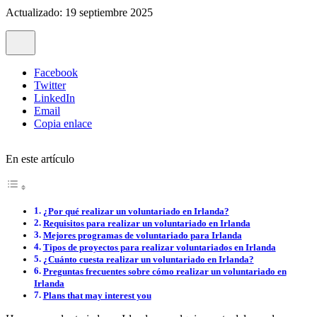
Actualizado: 19 septiembre 2025
Facebook
Twitter
LinkedIn
Email
Copia enlace
En este artículo
¿Por qué realizar un voluntariado en Irlanda?
Requisitos para realizar un voluntariado en Irlanda
Mejores programas de voluntariado para Irlanda
Tipos de proyectos para realizar voluntariados en Irlanda
¿Cuánto cuesta realizar un voluntariado en Irlanda?
Preguntas frecuentes sobre cómo realizar un voluntariado en
Irlanda
Plans that may interest you