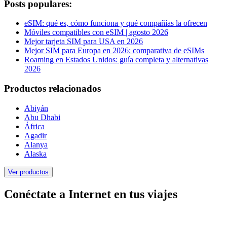
Posts populares:
eSIM: qué es, cómo funciona y qué compañías la ofrecen
Móviles compatibles con eSIM | agosto 2026
Mejor tarjeta SIM para USA en 2026
Mejor SIM para Europa en 2026: comparativa de eSIMs
Roaming en Estados Unidos: guía completa y alternativas
2026
Productos relacionados
Abiyán
Abu Dhabi
África
Agadir
Alanya
Alaska
Ver productos
Conéctate a Internet en tus viajes