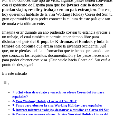
Por si no conoces este tipo de visas, algunos países tienen convenios
con el gobierno de España para que los
jóvenes que lo deseen
puedan viajar, residir y trabajar en un país extranjero
. Por eso,
hoy queremos hablarte de la visa Working Holiday Corea del Sur, tu
gran oportunidad para poder conocer la cultura de este país que tan
de moda está últimamente.
Imagina estar durante un año pudiendo costear tu estancia gracias a
un trabajo, el cual también te permita tener tiempo libre para
disfrutar del
país del K-pop, los K-dramas, el Hanbok y toda la
famosa ola coreana
que arrasa entre la juventud occidental. Así
que, no te pierdas toda la información que te hemos preparado para
que conozcas los requisitos, documentación y los pasos necesarios
para poder obtener este visa. ¡Este vuelo hacia Corea del Sur está a
punto de despegar!
En este artículo
¿Qué visas de trabajo y vacaciones ofrece Corea del Sur para
españoles?
Visa Working Holiday Corea del Sur (H-1)
Pasos para obtener la visa Working Holiday para españoles
Internet mientras trabajas, descansas o estudias en Corea del Sur
Precio y gastos para obtener la visa Working Holiday Corea del