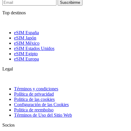
Suscribirme
Top destinos
eSIM España
eSIM Japón
eSIM México
eSIM Estados Unidos
eSIM Egipto
eSIM Europa
Legal
Términos y condiciones
Política de privacidad
Politica de las cookies
Configuración de las Cookies
Politica de reembolso
Términos de Uso del Sitio Web
Socios