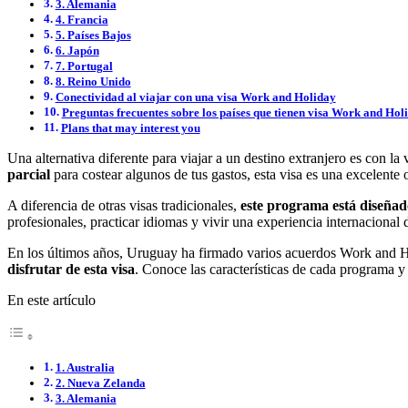
3. Alemania
4. Francia
5. Países Bajos
6. Japón
7. Portugal
8. Reino Unido
Conectividad al viajar con una visa Work and Holiday
Preguntas frecuentes sobre los países que tienen visa Work and Ho
Plans that may interest you
Una alternativa diferente para viajar a un destino extranjero es con 
parcial
para costear algunos de tus gastos, esta visa es una excelente 
A diferencia de otras visas tradicionales,
este programa está diseñad
profesionales, practicar idiomas y vivir una experiencia internacional 
En los últimos años, Uruguay ha firmado varios acuerdos Work and Ho
disfrutar de esta visa
. Conoce las características de cada programa y 
En este artículo
1. Australia
2. Nueva Zelanda
3. Alemania