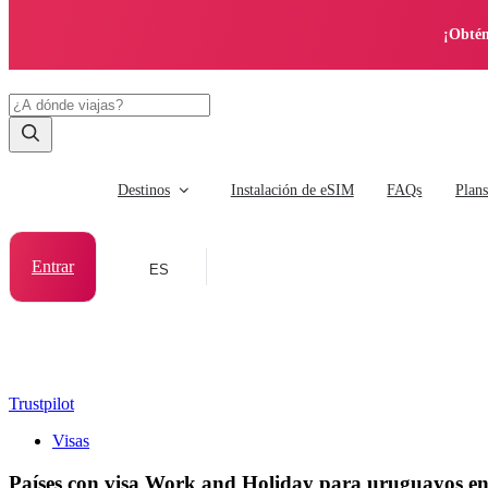
¡Obtén
Destinos
Instalación de eSIM
FAQs
Plan
Entrar
ES
Trustpilot
Visas
Países con visa Work and Holiday para uruguayos e