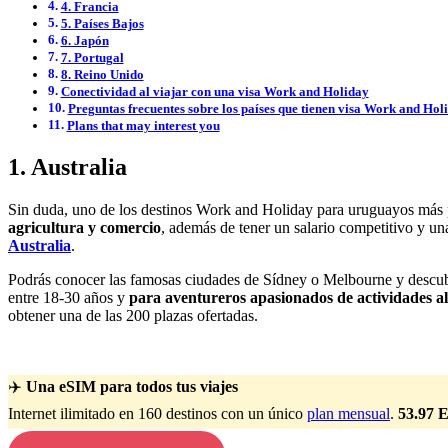
4. Francia
5. Países Bajos
6. Japón
7. Portugal
8. Reino Unido
Conectividad al viajar con una visa Work and Holiday
Preguntas frecuentes sobre los países que tienen visa Work and Ho
Plans that may interest you
1. Australia
Sin duda, uno de los destinos Work and Holiday para uruguayos más 
agricultura y comercio
, además de tener un salario competitivo y u
Australia
.
Podrás conocer las famosas ciudades de Sídney o Melbourne y descubri
entre 18-30 años y
para aventureros apasionados de actividades al 
obtener una de las 200 plazas ofertadas.
✈️
Una eSIM para todos tus viajes
Internet ilimitado en 160 destinos con un único
plan mensual
.
53.97 