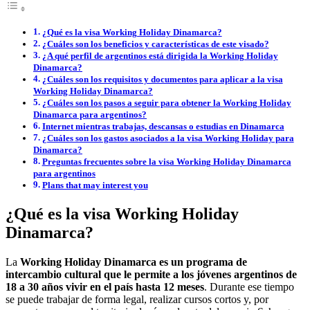
¿Qué es la visa Working Holiday Dinamarca?
¿Cuáles son los beneficios y características de este visado?
¿A qué perfil de argentinos está dirigida la Working Holiday
Dinamarca?
¿Cuáles son los requisitos y documentos para aplicar a la visa
Working Holiday Dinamarca?
¿Cuáles son los pasos a seguir para obtener la Working Holiday
Dinamarca para argentinos?
Internet mientras trabajas, descansas o estudias en Dinamarca
¿Cuáles son los gastos asociados a la visa Working Holiday para
Dinamarca?
Preguntas frecuentes sobre la visa Working Holiday Dinamarca
para argentinos
Plans that may interest you
¿Qué es la visa Working Holiday
Dinamarca?
La
Working Holiday Dinamarca
es un programa de
intercambio cultural que le permite a los jóvenes argentinos de
18 a 30 años vivir en el país hasta 12 meses
. Durante ese tiempo
se puede trabajar de forma legal, realizar cursos cortos y, por