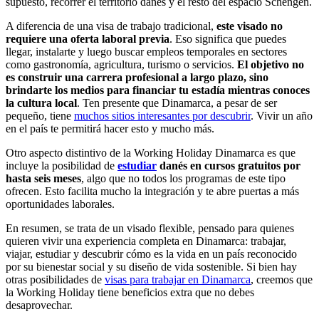
supuesto, recorrer el territorio danés y el resto del espacio Schengen.
A diferencia de una visa de trabajo tradicional,
este visado no
requiere una oferta laboral previa
. Eso significa que puedes
llegar, instalarte y luego buscar empleos temporales en sectores
como gastronomía, agricultura, turismo o servicios.
El objetivo no
es construir una carrera profesional a largo plazo, sino
brindarte los medios para financiar tu estadía mientras conoces
la cultura local
. Ten presente que Dinamarca, a pesar de ser
pequeño, tiene
muchos sitios interesantes por descubrir
. Vivir un año
en el país te permitirá hacer esto y mucho más.
Otro aspecto distintivo de la Working Holiday Dinamarca es que
incluye la posibilidad de
estudiar
danés en cursos gratuitos por
hasta seis meses
, algo que no todos los programas de este tipo
ofrecen. Esto facilita mucho la integración y te abre puertas a más
oportunidades laborales.
En resumen, se trata de un visado flexible, pensado para quienes
quieren vivir una experiencia completa en Dinamarca: trabajar,
viajar, estudiar y descubrir cómo es la vida en un país reconocido
por su bienestar social y su diseño de vida sostenible. Si bien hay
otras posibilidades de
visas para trabajar en Dinamarca
, creemos que
la Working Holiday tiene beneficios extra que no debes
desaprovechar.