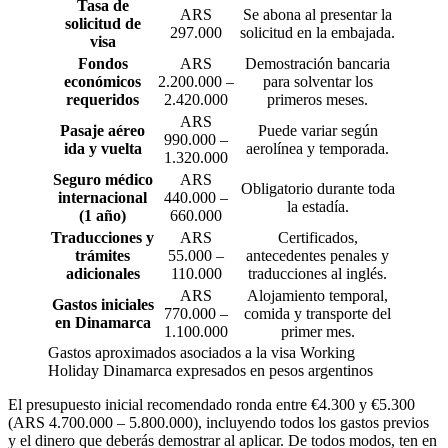
Tasa de
ARS
Se abona al presentar la
solicitud de
297.000
solicitud en la embajada.
visa
Fondos
ARS
Demostración bancaria
económicos
2.200.000 –
para solventar los
requeridos
2.420.000
primeros meses.
ARS
Pasaje aéreo
Puede variar según
990.000 –
ida y vuelta
aerolínea y temporada.
1.320.000
Seguro médico
ARS
Obligatorio durante toda
internacional
440.000 –
la estadía.
(1 año)
660.000
Traducciones y
ARS
Certificados,
trámites
55.000 –
antecedentes penales y
adicionales
110.000
traducciones al inglés.
ARS
Alojamiento temporal,
Gastos iniciales
770.000 –
comida y transporte del
en Dinamarca
1.100.000
primer mes.
Gastos aproximados asociados a la visa Working
Holiday Dinamarca expresados en pesos argentinos
El presupuesto inicial recomendado ronda entre €4.300 y €5.300
(ARS 4.700.000 – 5.800.000), incluyendo todos los gastos previos
y el dinero que deberás demostrar al aplicar. De todos modos, ten en