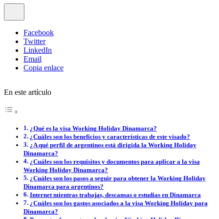
Facebook
Twitter
LinkedIn
Email
Copia enlace
En este artículo
¿Qué es la visa Working Holiday Dinamarca?
¿Cuáles son los beneficios y características de este visado?
¿A qué perfil de argentinos está dirigida la Working Holiday
Dinamarca?
¿Cuáles son los requisitos y documentos para aplicar a la visa
Working Holiday Dinamarca?
¿Cuáles son los pasos a seguir para obtener la Working Holiday
Dinamarca para argentinos?
Internet mientras trabajas, descansas o estudias en Dinamarca
¿Cuáles son los gastos asociados a la visa Working Holiday para
Dinamarca?