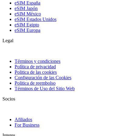
eSIM España
eSIM Japón
eSIM México
eSIM Estados Unidos
eSIM Egipto
eSIM Europa
Legal
Términos y condiciones
Política de privacidad
Politica de las cookies
Configuración de las Cookies
Politica de reembolso
Términos de Uso del Sitio Web
Socios
Afiliados
For Business
Interes