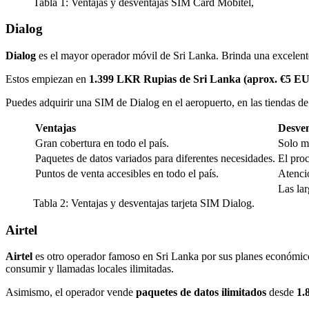
Tabla 1: Ventajas y desventajas SIM Card Mobitel,
Dialog
Dialog
es el mayor operador móvil de Sri Lanka. Brinda una excelente
Estos empiezan en
1.399 LKR Rupias de Sri Lanka (aprox. €5 E
Puedes adquirir una SIM de Dialog en el aeropuerto, en las tiendas de 
Ventajas
Desven
Gran cobertura en todo el país.
Solo ma
Paquetes de datos variados para diferentes necesidades.
El pro
Puntos de venta accesibles en todo el país.
Atenció
Las lar
Tabla 2: Ventajas y desventajas tarjeta SIM Dialog.
Airtel
Airtel
es otro operador famoso en Sri Lanka por sus planes económic
consumir y llamadas locales ilimitadas.
Asimismo, el operador vende
paquetes de datos ilimitados
desde
1.