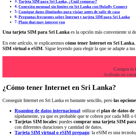
Tarjeta SIM para Sri Lanka, ¿Cuál comprar?
Conexión mensual sin límites en Sri Lanka con Holafly Connect
Consigue datos ilimitados para viajar antes de salir de casa
Preguntas frecuentes sobre Internet y tarjeta SIM para Sri Lanka
Plans that may interest you
Una tarjeta SIM para Sri Lanka
es la opción más conveniente si d
En este artículo, te explicaremos
cómo tener Internet en Sri Lanka
SIM virtual o eSIM
. Sigue leyendo para elegir la que se adapte a tus
Compra tu
Actívala en cues
¿Cómo tener Internet en Sri Lanka?
Conseguir Internet en Sri Lanka es bastante sencillo, pero
las opcione
Roaming de datos internacional
: utilizar el
plan de datos de 
rápidamente, ya que es probable que te cobren por cada MB 
Tarjetas SIM locales
: puedes
comprar una tarjeta SIM par
con diferentes duraciones y cantidad de datos.
Tarjeta SIM virtual o eSIM prepago
: la eSIM es una tecnol