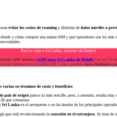
eseas
evitar los costos de roaming
y disfrutar de
datos móviles a prec
, dónde y cómo comprar una tarjeta SIM y qué operadores son los más
 necesidades.
Para tu viaje a Sri Lanka, ¡Internet sin límites!
tarjeta SIM virtual o
eSIM para Sri Lanka de Holafly
con un 5% de
tión de minutos con un código QR y, listo, ¡tendrás
datos ilimitados pa
s varían en términos de costo y beneficios
:
tu país de
origen
parece lo más sencillo, pero, a menudo, resulta muy 
o GB que consumas.
a Sri Lanka
en el aeropuerto o en las tiendas de los principales operad
ogía que está revolucionando la
conexión en el extranjero
. Se trata de 