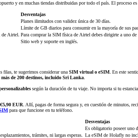
opuerto y en muchas tiendas distribuidas por todo el país. El proceso es 
Desventajas
Planes ilimitados con validez única de 30 días.
Límite de GB diarios para consumir en la mayoría de sus pa
 de Airtel.
Para comprar la SIM física de Airtel debes dirigirte a uno de
Sitio web y soporte en inglés.
s filas, te sugerimos considerar una
SIM virtual o eSIM
. En este sent
a más de 200 destinos, incluido Sri Lanka
.
 personalizables
según la duración de tu viaje. No importa si tu estanci
e €5,90 EUR
. Allí, pagas de forma segura y, en cuestión de minutos, re
eSIM
para que funcione en tu teléfono.
Desventajas
Es obligatorio poseer uno 
splazamientos, trámites, ni largas esperas.
La eSIM de Holafly no inc