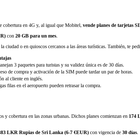
 cobertura en 4G y, al igual que Mobitel,
vende planes de tarjetas S
UR)
con
20 GB
para un mes
.
la ciudad o en quioscos cercanos a las áreas turísticas. También, te pe
tajas
nejan 3 paquetes para turistas y su validez única es de 30 días.
ceso de compra y activación de la SIM puede tardar un par de horas.
n al cliente en inglés.
gas filas en el aeropuerto pueden retrasar la compra.
os y cobertura en las zonas urbanas. Dichos planes comienzan en
174 L
883 LKR Rupias de Sri Lanka (6-7 €EUR)
con vigencia de
30 días
.