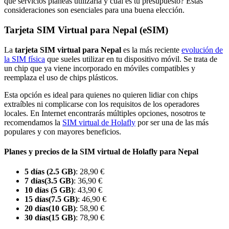
qué servicios planeas utilizarla y cuál es tu presupuesto? Estas
consideraciones son esenciales para una buena elección.
Tarjeta SIM Virtual para Nepal (eSIM)
La
tarjeta SIM virtual para Nepal
es la más reciente
evolución de
la SIM física
que sueles utilizar en tu dispositivo móvil. Se trata de
un chip que ya viene incorporado en móviles compatibles y
reemplaza el uso de chips plásticos.
Esta opción es ideal para quienes no quieren lidiar con chips
extraíbles ni complicarse con los requisitos de los operadores
locales. En Internet encontrarás múltiples opciones, nosotros te
recomendamos la
SIM virtual de Holafly
por ser una de las más
populares y con mayores beneficios.
Planes y precios de la SIM virtual de Holafly para Nepal
5 días (2.5 GB)
: 28,90 €
7 días(3.5 GB)
: 36,90 €
10 días (5 GB)
: 43,90 €
15 días(7.5 GB)
: 46,90 €
20 días(10 GB)
: 58,90 €
30 días(15 GB)
: 78,90 €