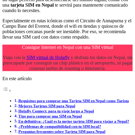
una
tarjeta SIM en Nepal
te servirá para mantenerte comunicado
cuando lo necesites.
Especialmente en rutas icónicas como el Circuito de Annapurna y el
Campo Base del Everest, donde el wifi en tiendas y quioscos de
poblaciones cercanas puede ser inestable. Por eso, se recomienda
llevar una SIM card con datos como respaldo.
Consigue Internet en Nepal con una SIM virtual
Viaja con la
SIM virtual de Holafly
y disfruta tus datos en Nepal, sin
preocuparte por conseguir un chip plástico en el aeropuerto, ni pagar
costosas tarifas de roaming o itinerancia.
En este artículo
Requisitos para comprar una Tarjeta SIM en Nepal como Turista
Mejores Tarjetas SIM para Nepal
Holafly Connect: para tu viaje largo a Nepal
Tips para comprar una SIM en Nepal
En definitiva: ¿Cuál es la mejor tarjeta SIM para viajar a Nepal?
¿Problemas de compatibilidad con tu SIM local?
Preguntas frecuentes sobre Tarjeta SIM para Nepal