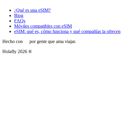
¿Qué es una eSIM?
Blog
FAQs
Móviles compatibles con eSIM
eSIM: qué es, cómo funciona y qué compañías la ofrecen
Hecho con
por gente que ama viajar.
Holafly 2026 ®