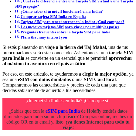
¿Cuál es la diferencia entre una Tarjeta SIM virtual y una Tarjeta
SIM prepago?
¿Cómo saber si tu móvil funcionará en la India?
Comprar tarjeta SIM India en España
Tarjeta SIM para tener internet en la India: ¿Cuál comprar?
Las mejores tarjetas SIM para viajar por múltiples países
Preguntas frecuentes sobre la tarjeta SIM para India
Plans that may interest you
Si estás planeando un
viaje a la tierra del Taj Mahal
, una de tus
preocupaciones será estar conectado. Así entonces, una
tarjeta SIM
para India
se convierte en un esencial que te permitirá
aprovechar
al máximo tu aventura en el país asiático
.
Por eso, en este artículo, te ayudaremos a
elegir la mejor opción
, ya
sea una
eSIM con datos ilimitados
o una
SIM Card local
.
Compararemos las características y precios de cada una para que
decidas sabiamente de acuerdo a tus necesidades.
¿Internet sin límites en India? ¡Claro que sí!
¿Sabías que con la
eSIM para India
de Holafly tendrás datos
ilimitados para India sin un chip físico? Compras online, recibes un
código QR en tu email y, listo,
¡ya tienes Internet para todo tu
viaje!