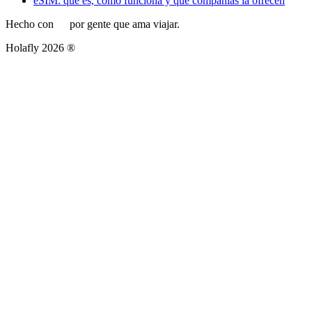
eSIM: qué es, cómo funciona y qué compañías la ofrecen
Hecho con
por gente que ama viajar.
Holafly 2026 ®