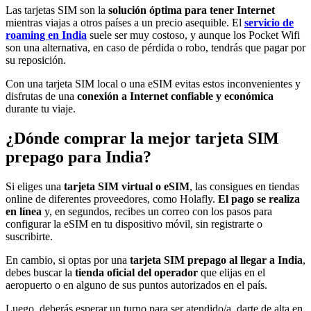
Las tarjetas SIM son la
solución óptima para tener Internet
mientras viajas a otros países a un precio asequible. El
servicio de
roaming en India
suele ser muy costoso, y aunque los Pocket Wifi
son una alternativa, en caso de pérdida o robo, tendrás que pagar por
su reposición.
Con una tarjeta SIM local o una eSIM evitas estos inconvenientes y
disfrutas de una
conexión a Internet confiable y económica
durante tu viaje.
¿Dónde comprar la mejor tarjeta SIM
prepago para India?
Si eliges una
tarjeta SIM virtual o eSIM
, las consigues en tiendas
online de diferentes proveedores, como Holafly.
El pago se realiza
en línea
y, en segundos, recibes un correo con los pasos para
configurar la eSIM en tu dispositivo móvil, sin registrarte o
suscribirte.
En cambio, si optas por una
tarjeta SIM prepago al llegar a India
,
debes buscar la
tienda oficial del operador
que elijas en el
aeropuerto o en alguno de sus puntos autorizados en el país.
Luego, deberás esperar un turno para ser atendido/a, darte de alta en