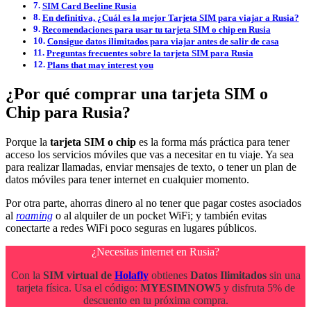
SIM Card Beeline Rusia
En definitiva, ¿Cuál es la mejor Tarjeta SIM para viajar a Rusia?
Recomendaciones para usar tu tarjeta SIM o chip en Rusia
Consigue datos ilimitados para viajar antes de salir de casa
Preguntas frecuentes sobre la tarjeta SIM para Rusia
Plans that may interest you
¿Por qué comprar una tarjeta SIM o
Chip para Rusia?
Porque la
tarjeta SIM o chip
es la forma más práctica para tener
acceso los servicios móviles que vas a necesitar en tu viaje. Ya sea
para realizar llamadas, enviar mensajes de texto, o tener un plan de
datos móviles para tener internet en cualquier momento.
Por otra parte, ahorras dinero al no tener que pagar costes asociados
al
roaming
o al alquiler de un pocket WiFi; y también evitas
conectarte a redes WiFi poco seguras en lugares públicos.
¿Necesitas internet en Rusia?
Con la
SIM virtual de
Holafly
obtienes
Datos Ilimitados
sin una
tarjeta física. Usa el código:
MYESIMNOW5
y disfruta 5% de
descuento en tu próxima compra.