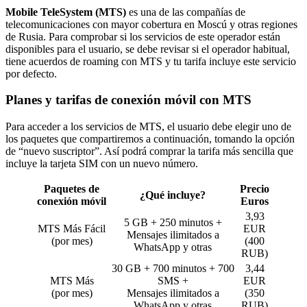
Mobile TeleSystem (MTS)
es una de las compañías de
telecomunicaciones con mayor cobertura en Moscú y otras regiones
de Rusia. Para comprobar si los servicios de este operador están
disponibles para el usuario, se debe revisar si el operador habitual,
tiene acuerdos de roaming con MTS y tu tarifa incluye este servicio
por defecto.
Planes y tarifas de conexión móvil con MTS
Para acceder a los servicios de MTS, el usuario debe elegir uno de
los paquetes que compartiremos a continuación, tomando la opción
de “nuevo suscriptor”. Así podrá comprar la tarifa más sencilla que
incluye la tarjeta SIM con un nuevo número.
Paquetes de
Precio
¿Qué incluye?
conexión móvil
Euros
3,93
5 GB + 250 minutos +
MTS Más Fácil
EUR
Mensajes ilimitados a
(por mes)
(400
WhatsApp y otras
RUB)
30 GB + 700 minutos + 700
3,44
MTS Más
SMS +
EUR
(por mes)
Mensajes ilimitados a
(350
WhatsApp y otras
RUB)