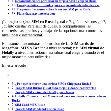
Recomendaciones para usar tu tarjeta SIM o chip en Rusia
Consigue datos ilimitados para viajar antes de salir de casa
Preguntas frecuentes sobre la tarjeta SIM para Rusia
Plans that may interest you
¡La
mejor tarjeta SIM en Rusia!
¿cuál es?, ¿dónde se consigue?,
¿cuánto cuesta? Para salir de dudas, te compartiremos las
características, precios y ventajas de las opciones más conocidas a
nivel local e internacional.
En resumen, encontrarás información de las
SIM cards de
Megafone, MTS y Beeline
a nivel nacional; y la
SIM virtual de
Holafly
a nivel internacional, así sabrás cuál elegir y cuándo es el
mejor momento para utilizarlas.
En este artículo
¿Por qué comprar una tarjeta SIM o Chip para Rusia?
Tarjeta SIM Rusia: ¿Cuál es la mejor y dónde comprarla?
Tarjeta SIM virtual de Holafly para Rusia
Holafly Connect: tu eSIM mensual para mantenerte conectado en
Rusia
SIM Card MTS Rusia
Tarjeta SIM de MegaFone en Rusia