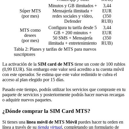
Minutos y GB ilimitados +
3,44
Súper MTS
Mensajería ilimitada +
EUR
(por mes)
redes sociales y vídeo,
(350
Defender
RUB)
Configura tu tarifa desde 5
3,44
MTS como
GB + 200 minutos +
EUR
desees
50 SMS + Mensajería
(350
(por mes)
ilimitada + entretenimiento
RUB)
Tabla 2: Planes y tarifas de MTS para nuevos
suscriptores
La activación de la
SIM card de MTS
tiene un coste de 100 rublos
(0,99 EUR). Sin embargo este valor será acredito a tu cuenta móvil
con este operador. Se estima que este valor redimido te cubra el
acceso al plan elegido por 15 días.
Pasado este tiempo, podrás utilizar los servicios que compraste en tu
paquete de servicios y posteriormente podrás hacer nuevas recargas
o adquirir nuevos paquetes.
¿Dónde comprar la SIM Card MTS?
Si tienes una
línea móvil de MTS Móvil
puedes hacer tu orden en
línea a través de su
tienda virtual
, completando un formulario de