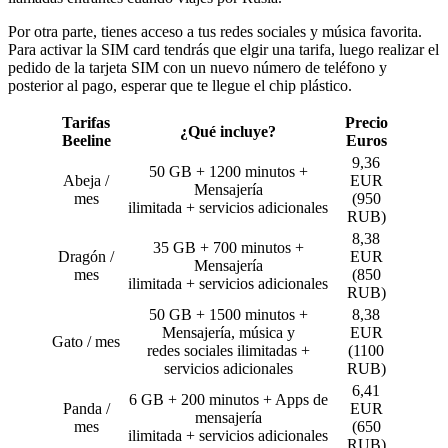
Por otra parte, tienes acceso a tus redes sociales y música favorita.
Para activar la SIM card tendrás que elgir una tarifa, luego realizar el
pedido de la tarjeta SIM con un nuevo número de teléfono y
posterior al pago, esperar que te llegue el chip plástico.
Tarifas
Precio
¿Qué incluye?
Beeline
Euros
9,36
50 GB + 1200 minutos +
Abeja /
EUR
Mensajería
mes
(950
ilimitada + servicios adicionales
RUB)
8,38
35 GB + 700 minutos +
Dragón /
EUR
Mensajería
mes
(850
ilimitada + servicios adicionales
RUB)
50 GB + 1500 minutos +
8,38
Mensajería, música y
EUR
Gato / mes
redes sociales ilimitadas +
(1100
servicios adicionales
RUB)
6,41
6 GB + 200 minutos + Apps de
Panda /
EUR
mensajería
mes
(650
ilimitada + servicios adicionales
RUB)