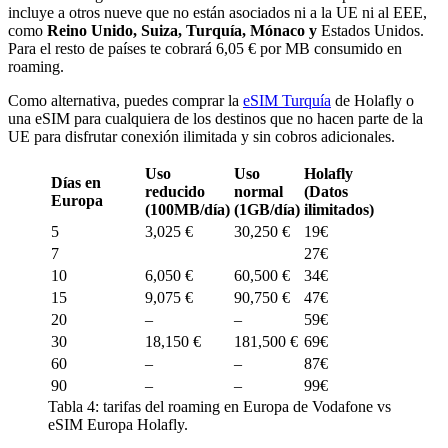
incluye a otros nueve que no están asociados ni a la UE ni al EEE,
como
Reino Unido, Suiza, Turquía, Mónaco y
Estados Unidos.
Para el resto de países te cobrará 6,05 € por MB consumido en
roaming.
Como alternativa, puedes comprar la
eSIM Turquía
de Holafly o
una eSIM para cualquiera de los destinos que no hacen parte de la
UE para disfrutar conexión ilimitada y sin cobros adicionales.
Uso
Uso
Holafly
Días en
reducido
normal
(Datos
Europa
(100MB/día)
(1GB/día)
ilimitados)
5
3,025 €
30,250 €
19€
7
27€
10
6,050 €
60,500 €
34€
15
9,075 €
90,750 €
47€
20
–
–
59€
30
18,150 €
181,500 €
69€
60
–
–
87€
90
–
–
99€
Tabla 4: tarifas del roaming en Europa de Vodafone vs
eSIM Europa Holafly.