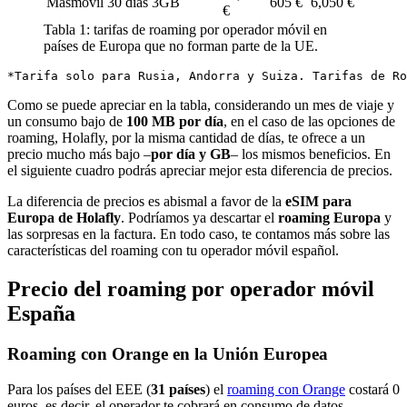
Másmóvil
30 días 3GB
605 €
6,050 €
€
Tabla 1: tarifas de roaming por operador móvil en
países de Europa que no forman parte de la UE.
Como se puede apreciar en la tabla, considerando un mes de viaje y
un consumo bajo de
100 MB por día
, en el caso de las opciones de
roaming, Holafly, por la misma cantidad de días, te ofrece a un
precio mucho más bajo –
por día y GB
– los mismos beneficios. En
el siguiente cuadro podrás apreciar mejor esta diferencia de precios.
La diferencia de precios es abismal a favor de la
eSIM para
Europa de Holafly
. Podríamos ya descartar el
roaming Europa
y
las sorpresas en la factura. En todo caso, te contamos más sobre las
características del roaming con tu operador móvil español.
Precio del roaming por operador móvil
España
Roaming con Orange en la Unión Europea
Para los países del EEE (
31 países
) el
roaming con Orange
costará 0
euros, es decir, el operador te cobrará en consumo de datos,