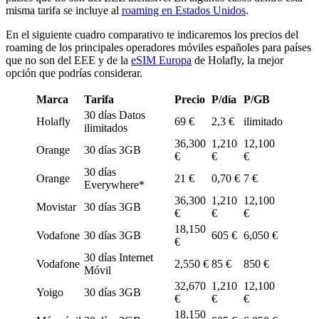
misma tarifa se incluye al
roaming en Estados Unidos
.
En el siguiente cuadro comparativo te indicaremos los precios del
roaming de los principales operadores móviles españoles para países
que no son del EEE y de la
eSIM Europa
de Holafly, la mejor
opción que podrías considerar.
Marca
Tarifa
Precio
P/día
P/GB
30 días Datos
Holafly
69 €
2,3 €
ilimitado
ilimitados
36,300
1,210
12,100
Orange
30 días 3GB
€
€
€
30 días
Orange
21 €
0,70 €
7 €
Everywhere*
36,300
1,210
12,100
Movistar
30 días 3GB
€
€
€
18,150
Vodafone
30 días 3GB
605 €
6,050 €
€
30 días Internet
Vodafone
2,550 €
85 €
850 €
Móvil
32,670
1,210
12,100
Yoigo
30 días 3GB
€
€
€
18,150