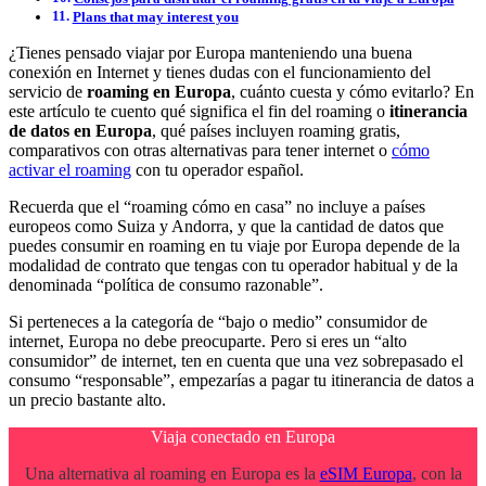
Plans that may interest you
¿Tienes pensado viajar por Europa manteniendo una buena
conexión en Internet y tienes dudas con el funcionamiento del
servicio de
roaming en Europa
, cuánto cuesta y cómo evitarlo? En
este artículo te cuento qué significa el fin del roaming o
itinerancia
de datos en Europa
, qué países incluyen roaming gratis,
comparativos con otras alternativas para tener internet o
cómo
activar el roaming
con tu operador español.
Recuerda que el “roaming cómo en casa” no incluye a países
europeos como Suiza y Andorra, y que la cantidad de datos que
puedes consumir en roaming en tu viaje por Europa depende de la
modalidad de contrato que tengas con tu operador habitual y de la
denominada “política de consumo razonable”.
Si perteneces a la categoría de “bajo o medio” consumidor de
internet, Europa no debe preocuparte. Pero si eres un “alto
consumidor” de internet, ten en cuenta que una vez sobrepasado el
consumo “responsable”, empezarías a pagar tu itinerancia de datos a
un precio bastante alto.
Viaja conectado en Europa
Una alternativa al roaming en Europa es la
eSIM Europa
, con la