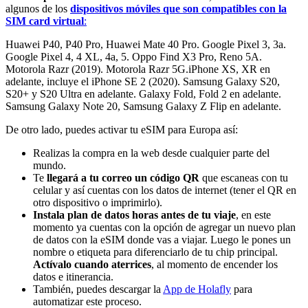
algunos de los
dispositivos móviles que son compatibles con la
SIM card virtual
:
Huawei P40, P40 Pro, Huawei Mate 40 Pro. Google Pixel 3, 3a.
Google Pixel 4, 4 XL, 4a, 5. Oppo Find X3 Pro, Reno 5A.
Motorola Razr (2019). Motorola Razr 5G.iPhone XS, XR en
adelante, incluye el iPhone SE 2 (2020). Samsung Galaxy S20,
S20+ y S20 Ultra en adelante. Galaxy Fold, Fold 2 en adelante.
Samsung Galaxy Note 20, Samsung Galaxy Z Flip en adelante.
De otro lado, puedes activar tu eSIM para Europa así:
Realizas la compra en la web desde cualquier parte del
mundo.
Te
llegará a tu correo un código QR
que escaneas con tu
celular y así cuentas con los datos de internet (tener el QR en
otro dispositivo o imprimirlo).
Instala plan de datos
horas antes de tu viaje
, en este
momento ya cuentas con la opción de agregar un nuevo plan
de datos con la eSIM donde vas a viajar. Luego le pones un
nombre o etiqueta para diferenciarlo de tu chip principal.
Actívalo cuando aterrices
, al momento de encender los
datos e itinerancia.
También, puedes descargar la
App de Holafly
para
automatizar este proceso.