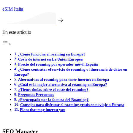
eSIM Italia
En este artículo
¿Cómo funciona el roaming en Europa?
Coste de internet en La Unión Europea
Precio del roaming por operador móvil España
¿Cómo contratar el servicio de roaming o itinerancia de datos en
Europa?
Alternativas al roaming para tener internet en Europa
¿Cuál es la mejor alternativa al roaming en Europa?
¿Tienes dudas sobre el coste del roaming?
Preguntas Frecuentes
¿Preocupado por la factura del Roaming?
Consejos para disfrutar el roaming gratis en tu viaje a Europa
Plans that may interest you
SEO Manager