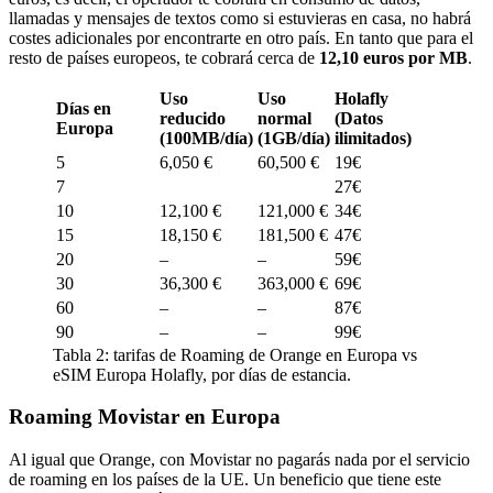
llamadas y mensajes de textos como si estuvieras en casa, no habrá
costes adicionales por encontrarte en otro país. En tanto que para el
resto de países europeos, te cobrará cerca de
12,10 euros por MB
.
Uso
Uso
Holafly
Días en
reducido
normal
(Datos
Europa
(100MB/día)
(1GB/día)
ilimitados)
5
6,050 €
60,500 €
19€
7
27€
10
12,100 €
121,000 €
34€
15
18,150 €
181,500 €
47€
20
–
–
59€
30
36,300 €
363,000 €
69€
60
–
–
87€
90
–
–
99€
Tabla 2: tarifas de Roaming de Orange en Europa vs
eSIM Europa Holafly, por días de estancia.
Roaming Movistar en Europa
Al igual que Orange, con Movistar no pagarás nada por el servicio
de roaming en los países de la UE. Un beneficio que tiene este