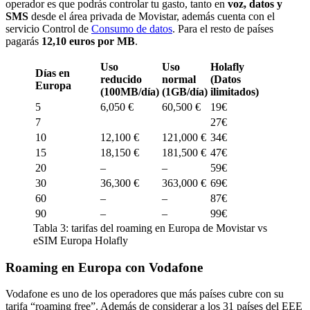
operador es que podrás controlar tu gasto, tanto en
voz, datos y
SMS
desde el área privada de Movistar, además cuenta con el
servicio Control de
Consumo de datos
. Para el resto de países
pagarás
12,10 euros por MB
.
Uso
Uso
Holafly
Días en
reducido
normal
(Datos
Europa
(100MB/día)
(1GB/día)
ilimitados)
5
6,050 €
60,500 €
19€
7
27€
10
12,100 €
121,000 €
34€
15
18,150 €
181,500 €
47€
20
–
–
59€
30
36,300 €
363,000 €
69€
60
–
–
87€
90
–
–
99€
Tabla 3: tarifas del roaming en Europa de Movistar vs
eSIM Europa Holafly
Roaming en Europa con Vodafone
Vodafone es uno de los operadores que más países cubre con su
tarifa “roaming free”. Además de considerar a los 31 países del EEE