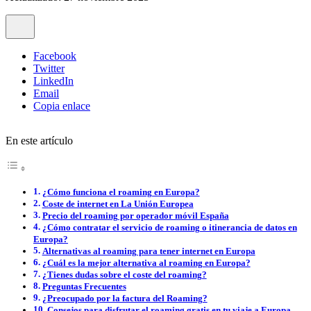
Facebook
Twitter
LinkedIn
Email
Copia enlace
En este artículo
¿Cómo funciona el roaming en Europa?
Coste de internet en La Unión Europea
Precio del roaming por operador móvil España
¿Cómo contratar el servicio de roaming o itinerancia de datos en
Europa?
Alternativas al roaming para tener internet en Europa
¿Cuál es la mejor alternativa al roaming en Europa?
¿Tienes dudas sobre el coste del roaming?
Preguntas Frecuentes
¿Preocupado por la factura del Roaming?
Consejos para disfrutar el roaming gratis en tu viaje a Europa