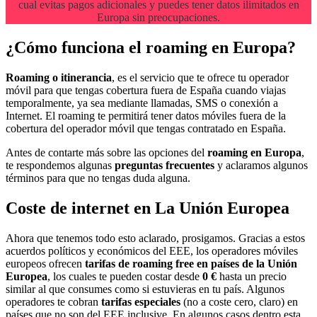
cual evitas pagos adicionales y puedes tener datos ilimitados en
Europa sin preocupaciones.
¿Cómo funciona el roaming en Europa?
Roaming o itinerancia
, es el servicio que te ofrece tu operador
móvil para que tengas cobertura fuera de España cuando viajas
temporalmente, ya sea mediante llamadas, SMS o conexión a
Internet. El roaming te permitirá tener datos móviles fuera de la
cobertura del operador móvil que tengas contratado en España.
Antes de contarte más sobre las opciones del
roaming en Europa
,
te respondemos algunas
preguntas frecuentes
y aclaramos algunos
términos para que no tengas duda alguna.
Coste de internet en La Unión Europea
Ahora que tenemos todo esto aclarado, prosigamos. Gracias a estos
acuerdos políticos y económicos del EEE, los operadores móviles
europeos ofrecen
tarifas de roaming free
en países de la Unión
Europea
, los cuales te pueden costar desde
0 €
hasta un precio
similar al que consumes como si estuvieras en tu país. Algunos
operadores te cobran
tarifas especiales
(no a coste cero, claro) en
países que no son del EEE inclusive. En algunos casos dentro esta