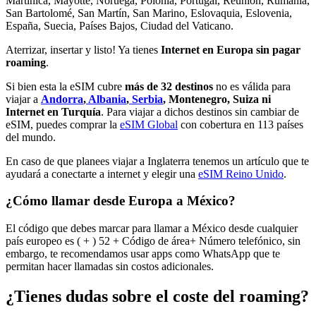
Martinica, Mayotte, Noruega, Polonia, Portugal, Reunión, Rumanía,
San Bartolomé, San Martín, San Marino, Eslovaquia, Eslovenia,
España, Suecia, Países Bajos, Ciudad del Vaticano.
Aterrizar, insertar y listo! Ya tienes
Internet en Europa
sin pagar
roaming
.
Si bien esta la eSIM cubre
más de 32 destinos
no es válida para
viajar a
Andorra
,
Albania
,
Serbia
, Montenegro, Suiza ni
Internet en Turquía
. Para viajar a dichos destinos sin cambiar de
eSIM, puedes comprar la
eSIM Global
con cobertura en 113 países
del mundo.
En caso de que planees viajar a Inglaterra tenemos un artículo que te
ayudará a conectarte a internet y elegir una
eSIM Reino Unido
.
¿Cómo llamar desde Europa a México?
El código que debes marcar para llamar a México desde cualquier
país europeo es ( + ) 52 + Código de área+ Número telefónico, sin
embargo, te recomendamos usar apps como WhatsApp que te
permitan hacer llamadas sin costos adicionales.
¿Tienes dudas sobre el coste del roaming?