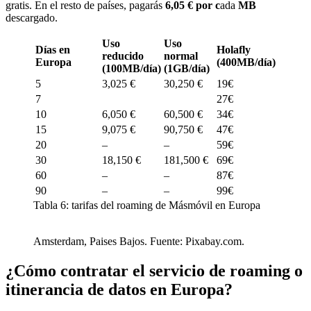
gratis. En el resto de países, pagarás
6,05 € por c
ada
MB
descargado.
Uso
Uso
Días en
Holafly
reducido
normal
Europa
(400MB/día)
(100MB/día)
(1GB/día)
5
3,025 €
30,250 €
19€
7
27€
10
6,050 €
60,500 €
34€
15
9,075 €
90,750 €
47€
20
–
–
59€
30
18,150 €
181,500 €
69€
60
–
–
87€
90
–
–
99€
Tabla 6: tarifas del roaming de Másmóvil en Europa
Amsterdam, Paises Bajos. Fuente: Pixabay.com.
¿Cómo contratar el servicio de roaming o
itinerancia de datos en Europa?