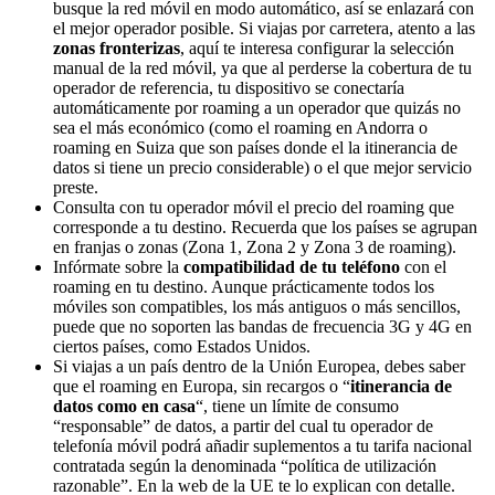
busque la red móvil en modo automático, así se enlazará con
el mejor operador posible. Si viajas por carretera, atento a las
zonas fronterizas
, aquí te interesa configurar la selección
manual de la red móvil, ya que al perderse la cobertura de tu
operador de referencia, tu dispositivo se conectaría
automáticamente por roaming a un operador que quizás no
sea el más económico (como el roaming en Andorra o
roaming en Suiza que son países donde el la itinerancia de
datos si tiene un precio considerable) o el que mejor servicio
preste.
Consulta con tu operador móvil el precio del roaming que
corresponde a tu destino. Recuerda que los países se agrupan
en franjas o zonas (Zona 1, Zona 2 y Zona 3 de roaming).
Infórmate sobre la
compatibilidad de tu teléfono
con el
roaming en tu destino. Aunque prácticamente todos los
móviles son compatibles, los más antiguos o más sencillos,
puede que no soporten las bandas de frecuencia 3G y 4G en
ciertos países, como Estados Unidos.
Si viajas a un país
dentro de la Unión Europea, debes saber
que el roaming en Europa, sin recargos o “
itinerancia de
datos como en casa
“, tiene un límite de consumo
“responsable” de datos, a partir del cual tu operador de
telefonía móvil podrá añadir suplementos a tu tarifa nacional
contratada según la denominada “política de utilización
razonable”. En la web de la UE te lo explican con detalle.