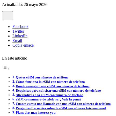
Actualizado: 26 mayo 2026
Facebook
Twitter
LinkedIn
Email
Copia enlace
En este artículo
Qué es eSIM con número de teléfono
Cómo funciona la eSIM con número de teléfono
Dónde conseguir una eSIM con número de teléfono
Requisitos para solicitar una eSIM con número de teléfono
Alternativas a la eSIM con número de telefono
eSIM con número de teléfono: ¿Vale la pena?
Cuánto cuesta una llamada con una eSIM con número de teléfono
Preguntas frecuentes sobre la eSIM con número Internacional
Plans that may interest you