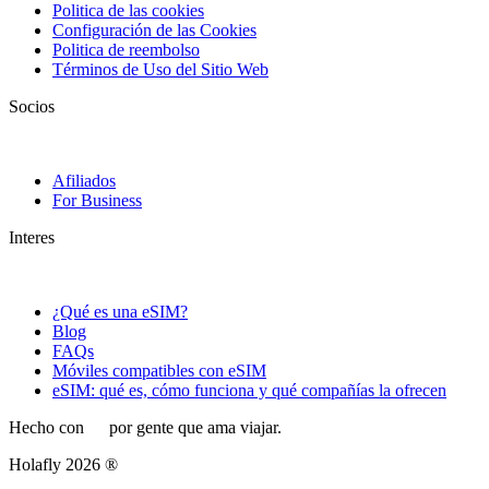
Politica de las cookies
Configuración de las Cookies
Politica de reembolso
Términos de Uso del Sitio Web
Socios
Afiliados
For Business
Interes
¿Qué es una eSIM?
Blog
FAQs
Móviles compatibles con eSIM
eSIM: qué es, cómo funciona y qué compañías la ofrecen
Hecho con
por gente que ama viajar.
Holafly 2026 ®