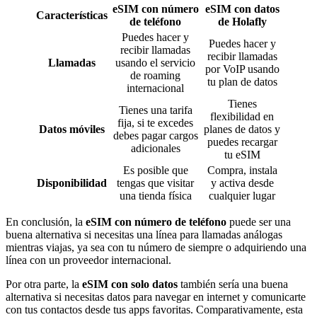
eSIM con número
eSIM con datos
Características
de teléfono
de Holafly
Puedes hacer y
Puedes hacer y
recibir llamadas
recibir llamadas
Llamadas
usando el servicio
por VoIP usando
de roaming
tu plan de datos
internacional
Tienes
Tienes una tarifa
flexibilidad en
fija, si te excedes
Datos móviles
planes de datos y
debes pagar cargos
puedes recargar
adicionales
tu eSIM
Es posible que
Compra, instala
Disponibilidad
tengas que visitar
y activa desde
una tienda física
cualquier lugar
En conclusión, la
eSIM con número de teléfono
puede ser una
buena alternativa si necesitas una línea para llamadas análogas
mientras viajas, ya sea con tu número de siempre o adquiriendo una
línea con un proveedor internacional.
Por otra parte, la
eSIM con solo datos
también sería una buena
alternativa si necesitas datos para navegar en internet y comunicarte
con tus contactos desde tus apps favoritas. Comparativamente, esta