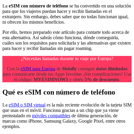
La
eSIM con número de teléfono
se ha convertido en una solución
para que los viajeros puedan hacer y recibir llamadas en el
extranjero. Sin embargo, debes saber que no todas funcionan igual,
ni ofrecen los mismos beneficios.
Por ello, hemos preparado este artículo para contarte todo acerca de
esta alternativa. Así sabrás cómo funciona, dónde conseguirla,
cuáles son los requisitos para solicitarla y las alternativas que existen
para hacer y recibir llamadas sin pagar roaming.
¿Necesitas llamadas durante tu viaje por Europa?
Con la
eSIM para Europa
de
Holafly
consigue
datos ilimitados
para comunicarte desde tus Apps favoritas ¡Sin complicaciones! Usa
el código:
MYESIMNOW5
y obtén
5% de descuento
.
Qué es eSIM con número de teléfono
La
eSIM o SIM virtual
es la más reciente evolución de la tarjeta SIM
que usas en el móvil. Funciona gracias a un chip que ya viene
preinstalado en
móviles compatibles
de última generación, de
marcas como iPhone, Samsung Galaxy, Google Pixel, entre otros
ejemplos.