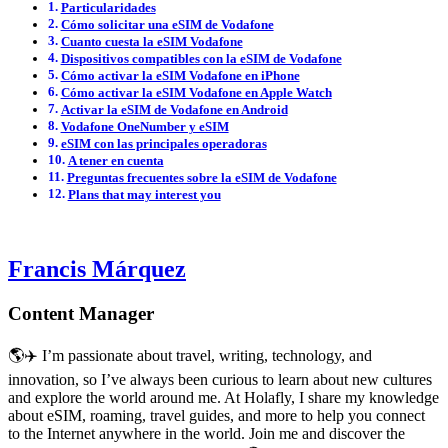
Particularidades
Cómo solicitar una eSIM de Vodafone
Cuanto cuesta la eSIM Vodafone
Dispositivos compatibles con la eSIM de Vodafone
Cómo activar la eSIM Vodafone en iPhone
Cómo activar la eSIM Vodafone en Apple Watch
Activar la eSIM de Vodafone en Android
Vodafone OneNumber y eSIM
eSIM con las principales operadoras
A tener en cuenta
Preguntas frecuentes sobre la eSIM de Vodafone
Plans that may interest you
Francis Márquez
Content Manager
🌎✈️ I’m passionate about travel, writing, technology, and
innovation, so I’ve always been curious to learn about new cultures
and explore the world around me. At Holafly, I share my knowledge
about eSIM, roaming, travel guides, and more to help you connect
to the Internet anywhere in the world. Join me and discover the