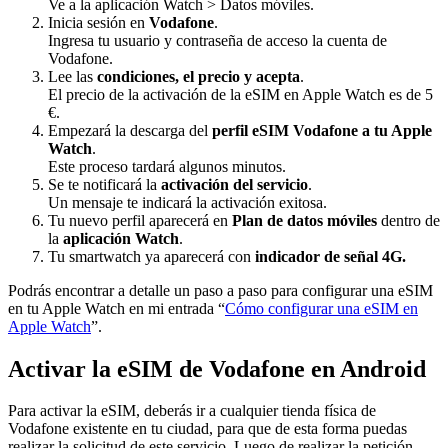
Ve a la aplicación Watch > Datos móviles.
Inicia sesión en
Vodafone
.
Ingresa tu usuario y contraseña de acceso la cuenta de
Vodafone.
Lee las
condiciones, el precio y acepta
.
El precio de la activación de la eSIM en Apple Watch es de 5
€.
Empezará la descarga del
perfil eSIM Vodafone a tu Apple
Watch
.
Este proceso tardará algunos minutos.
Se te notificará la
activación del servicio
.
Un mensaje te indicará la activación exitosa.
Tu nuevo perfil aparecerá en
Plan de datos móviles
dentro de
la
aplicación Watch
.
Tu smartwatch ya aparecerá con
indicador de señal 4G.
Podrás encontrar a detalle un paso a paso para configurar una eSIM
en tu Apple Watch en mi entrada “
Cómo configurar una eSIM en
Apple Watch
”.
Activar la eSIM de Vodafone en Android
Para activar la eSIM, deberás ir a cualquier tienda física de
Vodafone existente en tu ciudad, para que de esta forma puedas
realizar la solicitud de este servicio. Luego de realizar la petición,