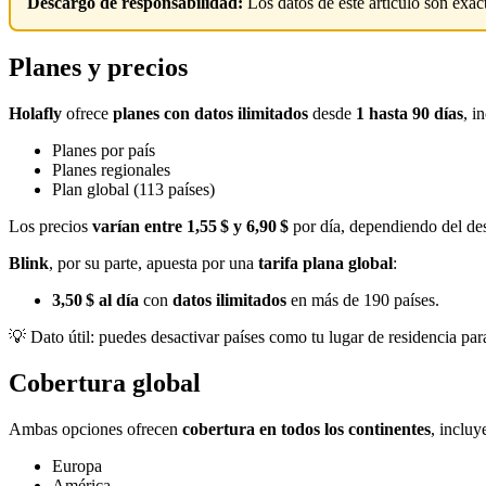
Descargo de responsabilidad:
Los datos de este artículo son exact
Planes y precios
Holafly
ofrece
planes con datos ilimitados
desde
1 hasta 90 días
, i
Planes por país
Planes regionales
Plan global (113 países)
Los precios
varían entre 1,55 $ y 6,90 $
por día, dependiendo del de
Blink
, por su parte, apuesta por una
tarifa plana global
:
3,50 $ al día
con
datos ilimitados
en más de 190 países.
💡 Dato útil: puedes desactivar países como tu lugar de residencia par
Cobertura global
Ambas opciones ofrecen
cobertura en todos los continentes
, incluy
Europa
América