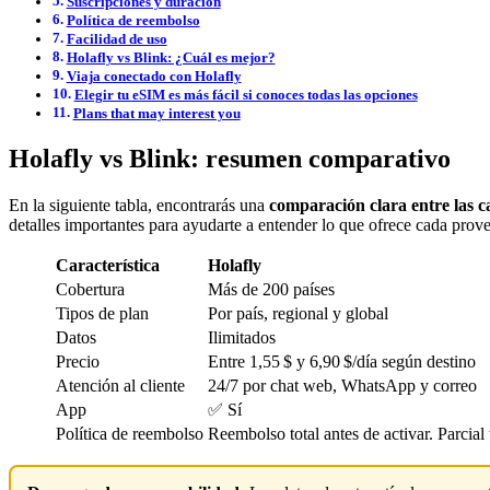
Suscripciones y duración
Política de reembolso
Facilidad de uso
Holafly vs Blink: ¿Cuál es mejor?
Viaja conectado con Holafly
Elegir tu eSIM es más fácil si conoces todas las opciones
Plans that may interest you
Holafly vs Blink: resumen comparativo
En la siguiente tabla, encontrarás una
comparación clara entre las ca
detalles importantes para ayudarte a entender lo que ofrece cada prov
Característica
Holafly
Cobertura
Más de 200 países
Tipos de plan
Por país, regional y global
Datos
Ilimitados
Precio
Entre 1,55 $ y 6,90 $/día según destino
Atención al cliente
24/7 por chat web, WhatsApp y correo
App
✅ Sí
Política de reembolso
Reembolso total antes de activar. Parcial 