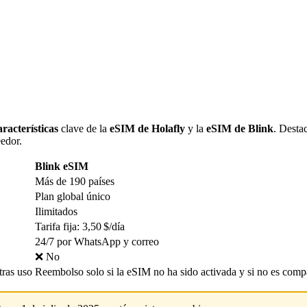
racterísticas
clave de la
eSIM de Holafly
y la
eSIM de Blink
. Desta
eedor.
Blink eSIM
Más de 190 países
Plan global único
Ilimitados
Tarifa fija: 3,50 $/día
24/7 por WhatsApp y correo
❌ No
tras uso
Reembolso solo si la eSIM no ha sido activada y si no es comp