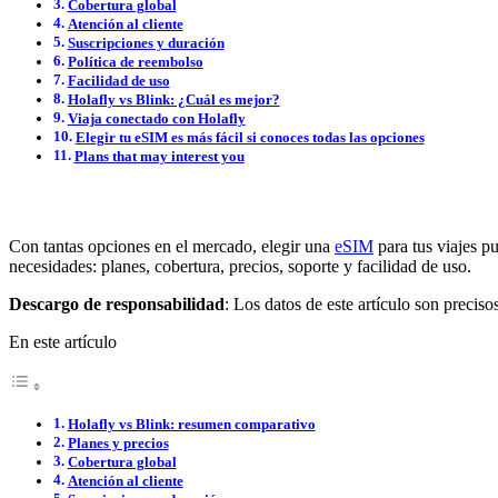
Cobertura global
Atención al cliente
Suscripciones y duración
Política de reembolso
Facilidad de uso
Holafly vs Blink: ¿Cuál es mejor?
Viaja conectado con Holafly
Elegir tu eSIM es más fácil si conoces todas las opciones
Plans that may interest you
Con tantas opciones en el mercado, elegir una
eSIM
para tus viajes p
necesidades: planes, cobertura, precios, soporte y facilidad de uso.
Descargo de responsabilidad
: Los datos de este artículo son precis
En este artículo
Holafly vs Blink: resumen comparativo
Planes y precios
Cobertura global
Atención al cliente