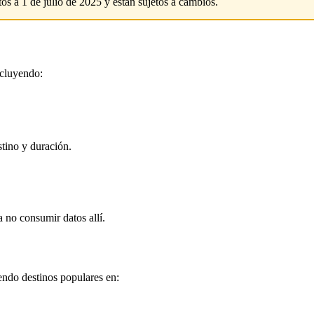
os a 1 de julio de 2025 y están sujetos a cambios.
ncluyendo:
stino y duración.
a no consumir datos allí.
endo destinos populares en: