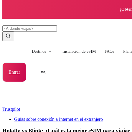
¡Obtén
Destinos
Instalación de eSIM
FAQs
Plan
Entrar
ES
Trustpilot
Guías sobre conexión a Internet en el extranjero
Holafly vs Blink: ¿Cuál es la mejor eSIM para viajar