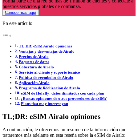
Forma parte de una red de más de 1 millón de clientes y conectate a
nuestros servicios globales de confianza.
Conoce más aquí
En este artículo
TL;DR: eSIM Airalo opiniones
Ventajas y desventajas de Airalo
Precios de Airalo
Paquetes de datos
Cobertura de Airalo
Servicio al cliente y soporte técnico
Política de reembolso de Airalo
Aplicación Airalo
Programa de fidelización de Airalo
eSIM de Holafly: datos ilimitados con cada plan
¿Buscas opiniones de otros proveedores de eSIM?
Plans that may interest you
TL;DR: eSIM Airalo opiniones
A continuación, te ofrecemos un resumen de la información que
trataremos más adelante en esta reseña sobre la eSIM de Airalo: