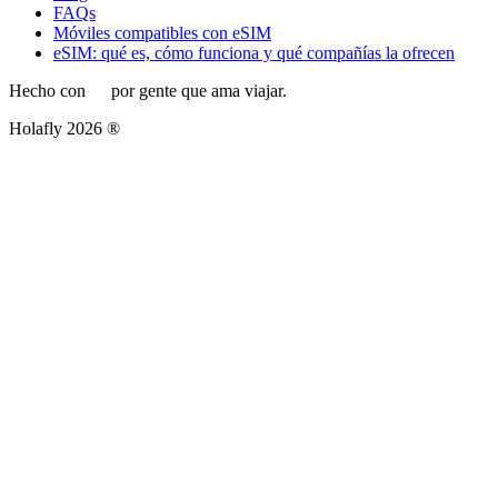
FAQs
Móviles compatibles con eSIM
eSIM: qué es, cómo funciona y qué compañías la ofrecen
Hecho con
por gente que ama viajar.
Holafly 2026 ®