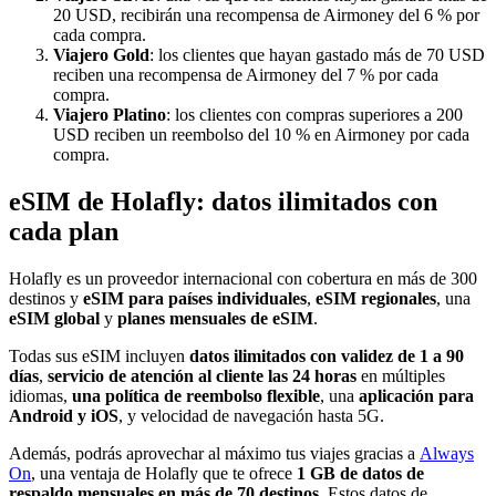
20 USD, recibirán una recompensa de Airmoney del 6 % por
cada compra.
Viajero Gold
: los clientes que hayan gastado más de 70 USD
reciben una recompensa de Airmoney del 7 % por cada
compra.
Viajero Platino
: los clientes con compras superiores a 200
USD reciben un reembolso del 10 % en Airmoney por cada
compra.
eSIM de Holafly: datos ilimitados con
cada plan
Holafly es un proveedor internacional con cobertura en más de 300
destinos y
eSIM para países individuales
,
eSIM regionales
, una
eSIM global
y
planes mensuales de eSIM
.
Todas sus eSIM incluyen
datos ilimitados con validez de 1 a 90
días
,
servicio de atención al cliente las 24 horas
en múltiples
idiomas,
una política de reembolso flexible
, una
aplicación para
Android y iOS
, y velocidad de navegación hasta 5G.
Además, podrás aprovechar al máximo tus viajes gracias a
Always
On
, una ventaja de Holafly que te ofrece
1 GB de datos de
respaldo mensuales
en más de 70 destinos
. Estos datos de