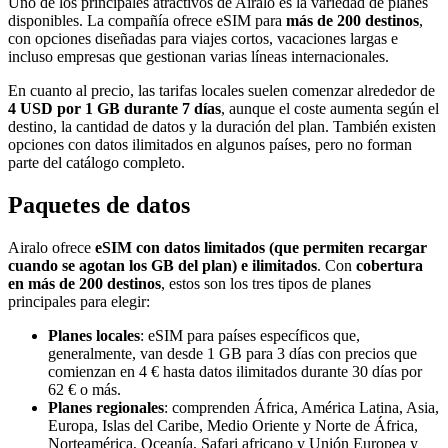
Uno de los principales atractivos de Airalo es la variedad de planes
disponibles. La compañía ofrece eSIM para
más de 200 destinos
,
con opciones diseñadas para viajes cortos, vacaciones largas e
incluso empresas que gestionan varias líneas internacionales.
En cuanto al precio, las tarifas locales suelen comenzar alrededor de
4 USD por 1 GB durante 7 días
, aunque el coste aumenta según el
destino, la cantidad de datos y la duración del plan. También existen
opciones con datos ilimitados en algunos países, pero no forman
parte del catálogo completo.
Paquetes de datos
Airalo ofrece
eSIM con datos limitados (que permiten recargar
cuando se agotan los GB del plan) e ilimitados
. Con
cobertura
en más de 200 destinos
, estos son los tres tipos de planes
principales para elegir:
Planes locales
: eSIM para países específicos que,
generalmente, van desde 1 GB para 3 días con precios que
comienzan en 4 € hasta datos ilimitados durante 30 días por
62 € o más.
Planes regionales
: comprenden África, América Latina, Asia,
Europa, Islas del Caribe, Medio Oriente y Norte de África,
Norteamérica, Oceanía, Safari africano y Unión Europea y