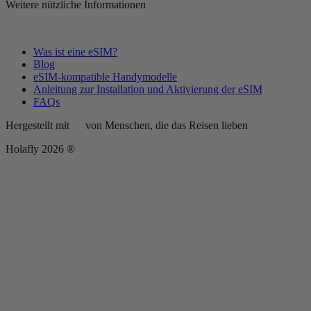
Weitere nützliche Informationen
Was ist eine eSIM?
Blog
eSIM-kompatible Handymodelle
Anleitung zur Installation und Aktivierung der eSIM
FAQs
Hergestellt mit
von Menschen, die das Reisen lieben
Holafly 2026 ®