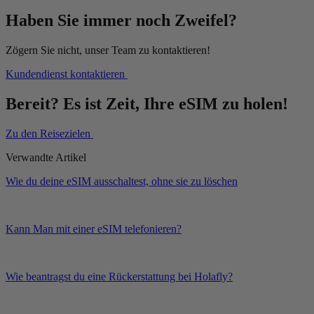
Haben Sie immer noch Zweifel?
Zögern Sie nicht, unser Team zu kontaktieren!
Kundendienst kontaktieren
Bereit? Es ist Zeit, Ihre eSIM zu holen!
Zu den Reisezielen
Verwandte Artikel
Wie du deine eSIM ausschaltest, ohne sie zu löschen
Kann Man mit einer eSIM telefonieren?
Wie beantragst du eine Rückerstattung bei Holafly?