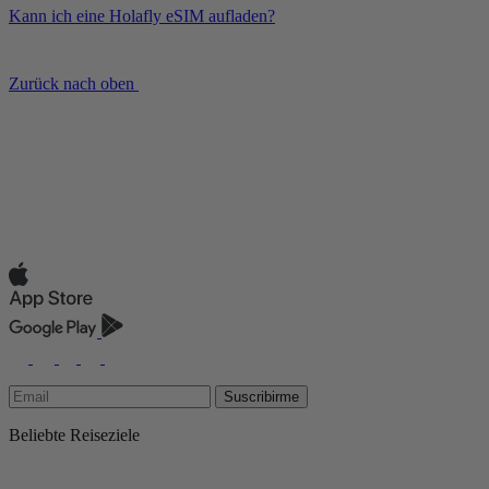
Kann ich eine Holafly eSIM aufladen?
Zurück nach oben
Suscribirme
Beliebte Reiseziele