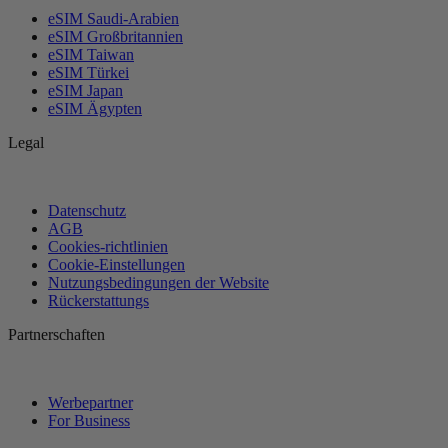
eSIM Saudi-Arabien
eSIM Großbritannien
eSIM Taiwan
eSIM Türkei
eSIM Japan
eSIM Ägypten
Legal
Datenschutz
AGB
Cookies-richtlinien
Cookie-Einstellungen
Nutzungsbedingungen der Website
Rückerstattungs
Partnerschaften
Werbepartner
For Business