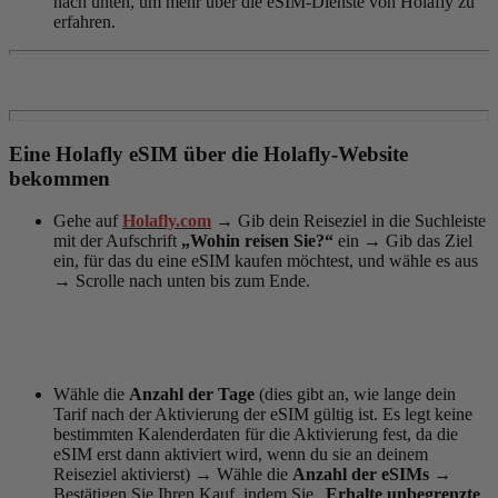
nach unten, um mehr über die eSIM-Dienste von Holafly zu
erfahren.
Eine Holafly eSIM über die Holafly-Website
bekommen
Gehe auf
Holafly.com
→
Gib dein Reiseziel in die Suchleiste
mit der Aufschrift
„Wohin reisen Sie?“
ein
→
Gib das Ziel
ein, für das du eine eSIM kaufen möchtest, und wähle es aus
→
Scrolle nach unten bis zum Ende.
Wähle die
Anzahl der Tage
(dies gibt an, wie lange dein
Tarif nach der Aktivierung der eSIM gültig ist. Es legt keine
bestimmten Kalenderdaten für die Aktivierung fest, da die
eSIM erst dann aktiviert wird, wenn du sie an deinem
Reiseziel aktivierst)
→
Wähle die
Anzahl der eSIMs
→
Bestätigen Sie Ihren Kauf, indem Sie „
Erhalte unbegrenzte