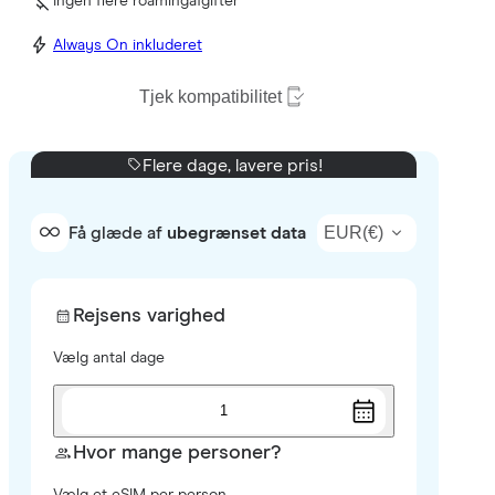
Ingen flere roamingafgifter
Always On inkluderet
Tjek kompatibilitet
Flere dage, lavere pris!
EUR
(
€
)
Få glæde af
ubegrænset data
Rejsens varighed
Vælg antal dage
1
Hvor mange personer?
Vælg et eSIM per person