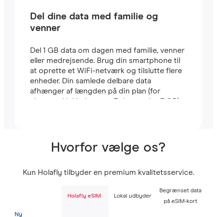
Del dine data med familie og
venner
Del 1 GB data om dagen med familie, venner
eller medrejsende. Brug din smartphone til
at oprette et WiFi-netværk og tilslutte flere
enheder. Din samlede delbare data
afhænger af længden på din plan (for
eksempel inkluderer en 7-dages plan 7 GB).
Hvorfor vælge os?
Kun Holafly tilbyder en premium kvalitetsservice.
Begrænset data
Holafly eSIM
Lokal udbyder
på eSIM-kort
Ny