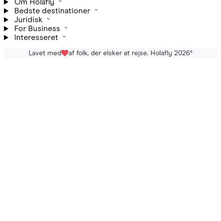
Om Holafly
Bedste destinationer
Juridisk
For Business
Interesseret
Lavet med
af folk, der elsker at rejse. Holafly 2026
®