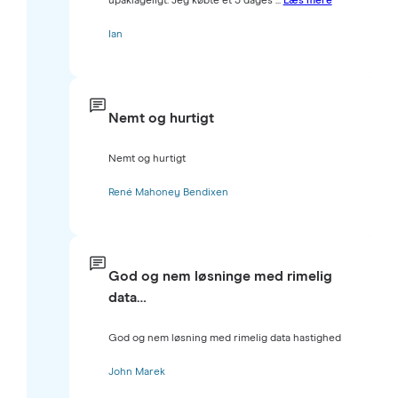
upåklageligt. Jeg købte et 3 dages ...
Læs mere
Ian
Nemt og hurtigt
Nemt og hurtigt
René Mahoney Bendixen
God og nem løsninge med rimelig
data…
God og nem løsning med rimelig data hastighed
John Marek