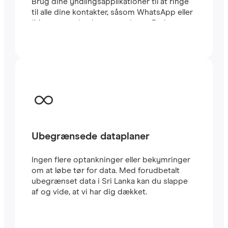
Brug dine yndlingsapplikationer til at ringe
til alle dine kontakter, såsom WhatsApp eller
iMessage, uden begrænsninger. Du kan
beholde dit sædvanlige lokale SIM-kort til at
modtage vigtige SMS’er og opkald. Dette
eSIM til Sri Lanka bruger CARRIER-
netværket, et af de hurtigste i landet. Rejse
eSIM’er er meget nemme at konfigurere: Du
vil straks modtage en QR-kode i din e-mail.
Scan den med din mobil, og i løbet af få
minutter har du allerede
højhastigheds-
internet
i Sri Lanka. Det er alt.
Ubegrænsede dataplaner
Ingen flere optankninger eller bekymringer
om at løbe tør for data. Med forudbetalt
ubegrænset data i Sri Lanka kan du slappe
af og vide, at vi har dig dækket.