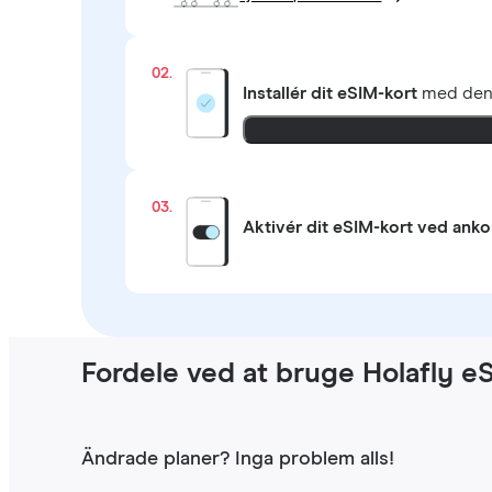
02.
Installér dit eSIM-kort
med de
03.
Aktivér dit eSIM-kort ved ank
Fordele ved at bruge Holafly e
Ändrade planer? Inga problem alls!