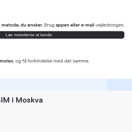
n
metode, du ønsker
. Brug
appen eller e-mail
-vejledningen.
Lær metoderne at kende
omsten
, og få forbindelse med det samme.
SIM i Moskva