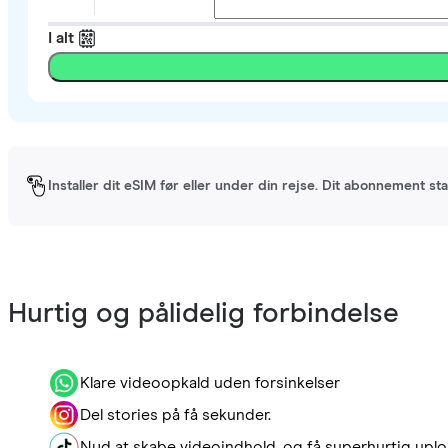
I alt
Installer dit eSIM før eller under din rejse. Dit abonnement st
Hurtig og pålidelig forbindelse
Klare videoopkald uden forsinkelser
Del stories på få sekunder.
Nyd at skabe videoindhold, og få superhurtig uplo