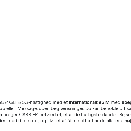
3G/4GLTE/5G-hastighed med et
internationalt eSIM
med
ube
tsApp eller iMessage, uden begrænsninger. Du kan beholde dit s
a bruger CARRIER-netværket, et af de hurtigste i landet. Rejs
en med din mobil, og i løbet af få minutter har du allerede
hø