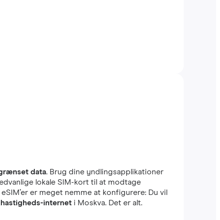
grænset data
. Brug dine yndlingsapplikationer
ædvanlige lokale SIM-kort til at modtage
e eSIM’er er meget nemme at konfigurere: Du vil
jhastigheds-internet
i Moskva. Det er alt.