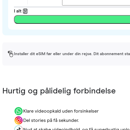
I alt
Installer dit eSIM før eller under din rejse. Dit abonnement st
Hurtig og pålidelig forbindelse
Klare videoopkald uden forsinkelser
Del stories på få sekunder.
Nyd at skabe videoindhold, og få superhurtig uplo