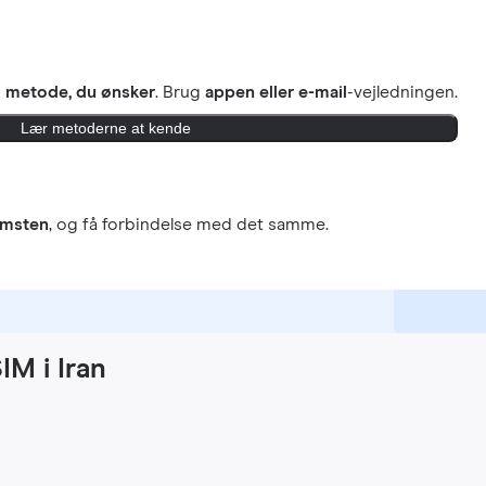
n
metode, du ønsker
. Brug
appen eller e-mail
-vejledningen.
Lær metoderne at kende
omsten
, og få forbindelse med det samme.
IM i Iran