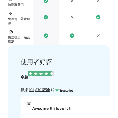
無隱藏費用
免等待，即時連
線
快速穩定，涵蓋
廣泛
使用者好評
卓越
根據
104,870 評論
於
Awsome !!!i love it !!