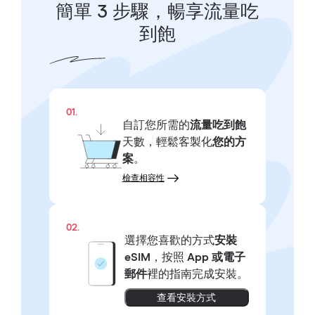
簡單 3 步驟，暢享流量吃
到飽
01.
自訂您所需的
流量吃到飽
天數，輕鬆客製化
您的方
案
。
檢查相容性
02.
選擇您喜歡的方式
安裝
eSIM
，按照
App 或電子
郵件
裡的指南完成安裝。
查看安裝方式