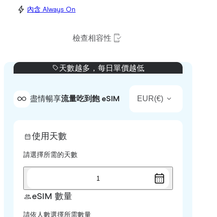
內含 Always On
檢查相容性
天數越多，每日單價越低
EUR
(
€
)
盡情暢享
流量吃到飽 eSIM
使用天數
請選擇所需的天數
1
eSIM 數量
請依人數選擇所需數量