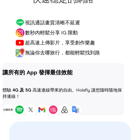
視訊通話畫質清晰不延遲
數秒內輕鬆分享 IG 限動
超高速上傳影片，享受創作樂趣
無論你去哪旅行，都能輕鬆找到路
讓所有的 App 發揮最佳效能
體驗
4G 及 5G
高速連線帶來的自由。Holafly 讓您隨時隨地保
持連線！