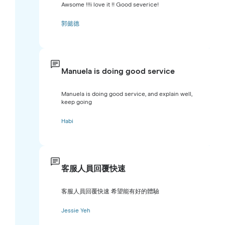
Awsome !!!i love it !! Good severice!
郭懿德
Manuela is doing good service
Manuela is doing good service, and explain well,
keep going
Habi
客服人員回覆快速
客服人員回覆快速 希望能有好的體驗
Jessie Yeh