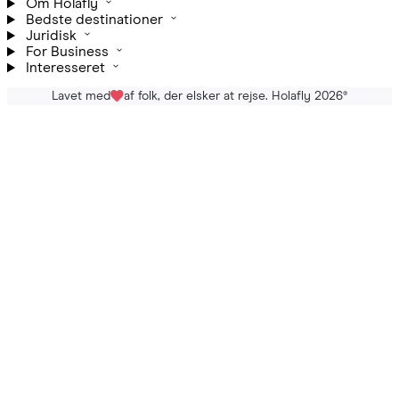
Om Holafly
Bedste destinationer
Juridisk
For Business
Interesseret
Lavet med
af folk, der elsker at rejse. Holafly 2026
®