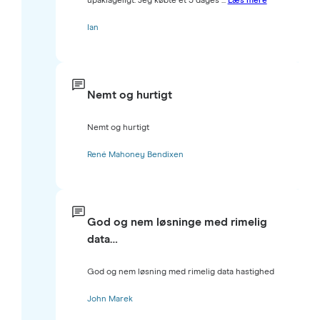
upåklageligt. Jeg købte et 3 dages ...
Læs mere
Ian
Nemt og hurtigt
Nemt og hurtigt
René Mahoney Bendixen
God og nem løsninge med rimelig
data…
God og nem løsning med rimelig data hastighed
John Marek