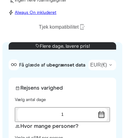
Ingen flere roamingafgifter
Always On inkluderet
Tjek kompatibilitet
Flere dage, lavere pris!
EUR
(
€
)
Få glæde af
ubegrænset data
Rejsens varighed
Vælg antal dage
1
Hvor mange personer?
Vælg et eSIM per person