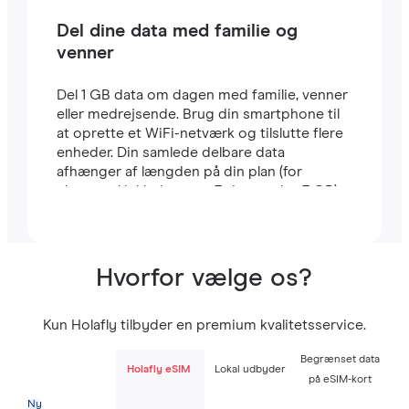
Del dine data med familie og
venner
Del 1 GB data om dagen med familie, venner
eller medrejsende. Brug din smartphone til
at oprette et WiFi-netværk og tilslutte flere
enheder. Din samlede delbare data
afhænger af længden på din plan (for
eksempel inkluderer en 7-dages plan 7 GB).
Hvorfor vælge os?
Kun Holafly tilbyder en premium kvalitetsservice.
Begrænset data
Holafly eSIM
Lokal udbyder
på eSIM-kort
Ny