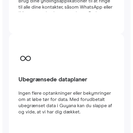
Brug dine yndlingsapplikationer til at ringe
til alle dine kontakter, såsom WhatsApp eller
iMessage, uden begrænsninger. Du kan
beholde dit sædvanlige lokale SIM-kort til at
modtage vigtige SMS’er og opkald. Dette
eSIM til Guyana bruger CARRIER-netværket,
et af de hurtigste i landet. Rejse eSIM’er er
meget nemme at konfigurere: Du vil straks
modtage en QR-kode i din e-mail. Scan den
med din mobil, og i løbet af få minutter har
du allerede
højhastigheds-internet
i Guyana.
Det er alt.
Ubegrænsede dataplaner
Ingen flere optankninger eller bekymringer
om at løbe tør for data. Med forudbetalt
ubegrænset data i Guyana kan du slappe af
og vide, at vi har dig dækket.