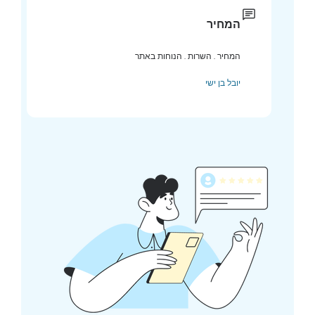
המחיר
המחיר . השרות . הנוחות באתר
יובל בן ישי