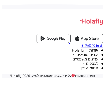
ת Holafly
דים מובילים
יינים משפטיים
סקים
ומי עניין
נוצר באמצעות
על ידי אנשים שאוהבים לטייל. Holafly 2026
®