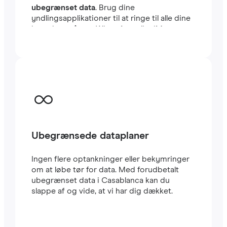
ubegrænset data
. Brug dine
yndlingsapplikationer til at ringe til alle dine
kontakter, såsom WhatsApp eller iMessage,
uden begrænsninger. Du kan beholde dit
sædvanlige lokale SIM-kort til at modtage
vigtige SMS’er og opkald. Dette eSIM til
Casablanca bruger CARRIER-netværket, et
af de hurtigste i landet. Rejse eSIM’er er
meget nemme at konfigurere: Du vil straks
modtage en QR-kode i din e-mail. Scan den
med din mobil, og i løbet af få minutter har
du allerede
højhastigheds-internet
i
Ubegrænsede dataplaner
Casablanca. Det er alt.
Ingen flere optankninger eller bekymringer
om at løbe tør for data. Med forudbetalt
ubegrænset data i Casablanca kan du
slappe af og vide, at vi har dig dækket.