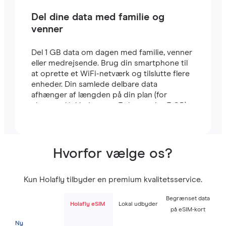
Del dine data med familie og
venner
Del 1 GB data om dagen med familie, venner
eller medrejsende. Brug din smartphone til
at oprette et WiFi-netværk og tilslutte flere
enheder. Din samlede delbare data
afhænger af længden på din plan (for
eksempel inkluderer en 7-dages plan 7 GB).
Hvorfor vælge os?
Kun Holafly tilbyder en premium kvalitetsservice.
Begrænset data
Holafly eSIM
Lokal udbyder
på eSIM-kort
Ny