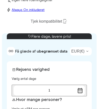
Ingen flere roamingafgifter
Always On inkluderet
Tjek kompatibilitet
Flere dage, lavere pris!
EUR
(
€
)
Få glæde af
ubegrænset data
Rejsens varighed
Vælg antal dage
1
Hvor mange personer?
Vælg et eSIM per person