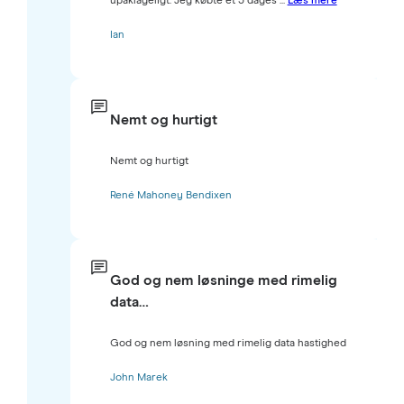
upåklageligt. Jeg købte et 3 dages ...
Læs mere
Ian
Nemt og hurtigt
Nemt og hurtigt
René Mahoney Bendixen
God og nem løsninge med rimelig
data…
God og nem løsning med rimelig data hastighed
John Marek