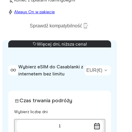
Koniec z opłatami roamingowymi
Always On w pakiecie
Sprawdź kompatybilność
Więcej dni, niższa cena!
Wybierz eSIM do Casablanki z
EUR
(
€
)
internetem bez limitu
Czas trwania podróży
Wybierz liczbę dni
1