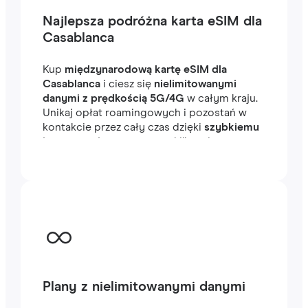
Najlepsza podróżna karta eSIM dla
Casablanca
Kup
międzynarodową kartę eSIM dla
Casablanca
i ciesz się
nielimitowanymi
danymi z prędkością 5G/4G
w całym kraju.
Unikaj opłat roamingowych i pozostań w
kontakcie przez cały czas dzięki
szybkiemu
internetowi
, gotowemu w kilka minut za
granicą, niezależnie od tego, czy
podróżujesz, czy pracujesz.
Plany z nielimitowanymi danymi