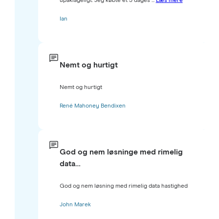
upåklageligt. Jeg købte et 3 dages ...
Læs mere
Ian
Nemt og hurtigt
Nemt og hurtigt
René Mahoney Bendixen
God og nem løsninge med rimelig
data…
God og nem løsning med rimelig data hastighed
John Marek