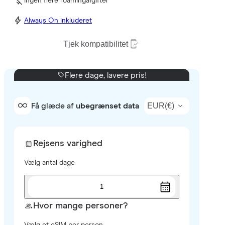
Ingen flere roamingafgifter
Always On inkluderet
Tjek kompatibilitet
Flere dage, lavere pris!
EUR
(
€
)
Få glæde af
ubegrænset data
Rejsens varighed
Vælg antal dage
1
Hvor mange personer?
Vælg et eSIM per person