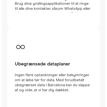
Brug dine yndlingsapplikationer til at ringe
til alle dine kontakter, såsom WhatsApp eller
iMessage, uden begrænsninger. Du kan
beholde dit sædvanlige lokale SIM-kort til at
modtage vigtige SMS’er og opkald. Dette
eSIM til Barcelona bruger CARRIER-
netværket, et af de hurtigste i landet. Rejse
eSIM’er er meget nemme at konfigurere: Du
vil straks modtage en QR-kode i din e-mail.
Scan den med din mobil, og i løbet af få
minutter har du allerede
højhastigheds-
internet
i Barcelona. Det er alt.
Ubegrænsede dataplaner
Ingen flere optankninger eller bekymringer
om at løbe tør for data. Med forudbetalt
ubegrænset data i Barcelona kan du slappe
af og vide, at vi har dig dækket.