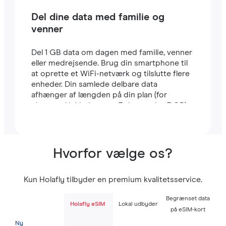
Del dine data med familie og
venner
Del 1 GB data om dagen med familie, venner
eller medrejsende. Brug din smartphone til
at oprette et WiFi-netværk og tilslutte flere
enheder. Din samlede delbare data
afhænger af længden på din plan (for
eksempel inkluderer en 7-dages plan 7 GB).
Hvorfor vælge os?
Kun Holafly tilbyder en premium kvalitetsservice.
Begrænset data
Holafly eSIM
Lokal udbyder
på eSIM-kort
Ny