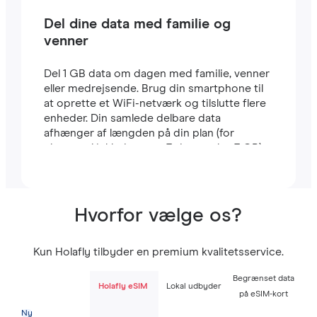
Del dine data med familie og
venner
Del 1 GB data om dagen med familie, venner
eller medrejsende. Brug din smartphone til
at oprette et WiFi-netværk og tilslutte flere
enheder. Din samlede delbare data
afhænger af længden på din plan (for
eksempel inkluderer en 7-dages plan 7 GB).
Hvorfor vælge os?
Kun Holafly tilbyder en premium kvalitetsservice.
Begrænset data
Holafly eSIM
Lokal udbyder
på eSIM-kort
Ny