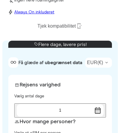
Ingen flere roamingafgifter
Always On inkluderet
Tjek kompatibilitet
Flere dage, lavere pris!
EUR
(
€
)
Få glæde af
ubegrænset data
Rejsens varighed
Vælg antal dage
1
Hvor mange personer?
Vælg et eSIM per person