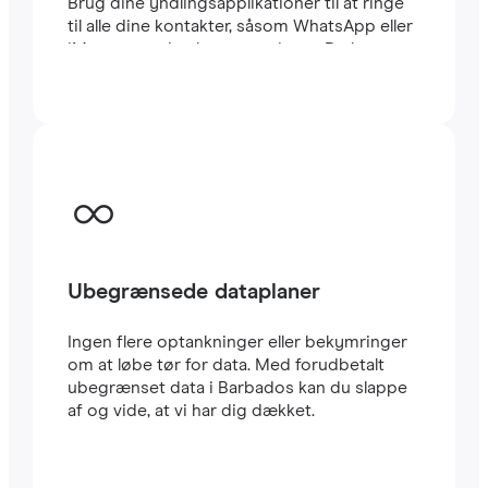
Brug dine yndlingsapplikationer til at ringe
til alle dine kontakter, såsom WhatsApp eller
iMessage, uden begrænsninger. Du kan
beholde dit sædvanlige lokale SIM-kort til at
modtage vigtige SMS’er og opkald. Dette
eSIM til Barbados bruger CARRIER-
netværket, et af de hurtigste i landet. Rejse
eSIM’er er meget nemme at konfigurere: Du
vil straks modtage en QR-kode i din e-mail.
Scan den med din mobil, og i løbet af få
minutter har du allerede
højhastigheds-
internet
i Barbados. Det er alt.
Ubegrænsede dataplaner
Ingen flere optankninger eller bekymringer
om at løbe tør for data. Med forudbetalt
ubegrænset data i Barbados kan du slappe
af og vide, at vi har dig dækket.