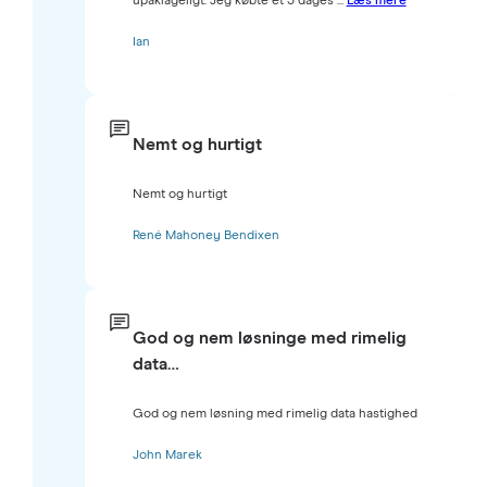
upåklageligt. Jeg købte et 3 dages ...
Læs mere
Ian
Nemt og hurtigt
Nemt og hurtigt
René Mahoney Bendixen
God og nem løsninge med rimelig
data…
God og nem løsning med rimelig data hastighed
John Marek