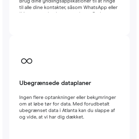
Brug dine yndlingsapplikationer til at ringe
til alle dine kontakter, såsom WhatsApp eller
iMessage, uden begrænsninger. Du kan
beholde dit sædvanlige lokale SIM-kort til at
modtage vigtige SMS’er og opkald. Dette
eSIM til Atlanta bruger CARRIER-netværket,
et af de hurtigste i landet. Rejse eSIM’er er
meget nemme at konfigurere: Du vil straks
modtage en QR-kode i din e-mail. Scan den
med din mobil, og i løbet af få minutter har
du allerede
højhastigheds-internet
i Atlanta.
Det er alt.
Ubegrænsede dataplaner
Ingen flere optankninger eller bekymringer
om at løbe tør for data. Med forudbetalt
ubegrænset data i Atlanta kan du slappe af
og vide, at vi har dig dækket.