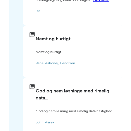
upåklageligt. Jeg købte et 3 dages ...
Læs mere
Ian
Nemt og hurtigt
Nemt og hurtigt
René Mahoney Bendixen
God og nem løsninge med rimelig
data…
God og nem løsning med rimelig data hastighed
John Marek