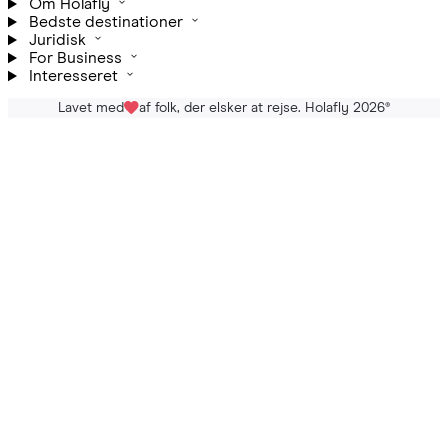
Om Holafly
Bedste destinationer
Juridisk
For Business
Interesseret
Lavet med
af folk, der elsker at rejse. Holafly 2026
®