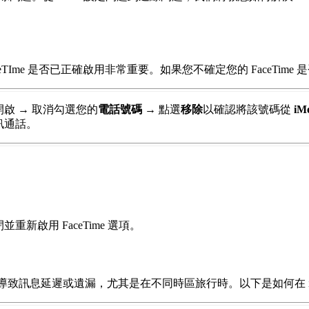
認 FaceTIme 是否已正確啟用非常重要。如果您不確定您的 Face
開啟
→
取消勾選您的
電話號碼
→
點選
移除
以確認將該號碼從
iM
視訊通話。
。
重新啟用 FaceTime 選項。
能會導致訊息延遲或遺漏，尤其是在不同時區旅行時。以下是如何在 iP