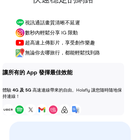
視訊通話畫質清晰不延遲
數秒內輕鬆分享 IG 限動
超高速上傳影片，享受創作樂趣
無論你去哪旅行，都能輕鬆找到路
讓所有的 App 發揮最佳效能
體驗
4G 及 5G
高速連線帶來的自由。Holafly 讓您隨時隨地保
持連線！