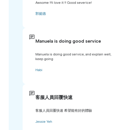
Awsome !!!i love it !! Good severice!
郭懿德
Manuela is doing good service
Manuela is doing good service, and explain well,
keep going
Habi
客服人員回覆快速
客服人員回覆快速 希望能有好的體驗
Jessie Yeh