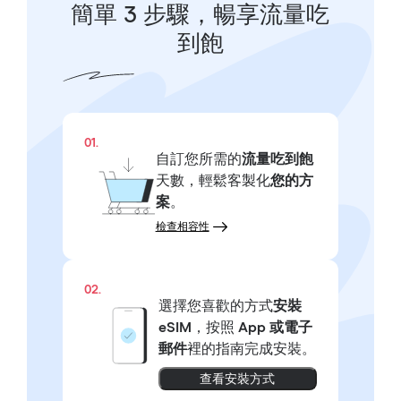
簡單 3 步驟，暢享流量吃
到飽
01.
自訂您所需的
流量吃到飽
天數，輕鬆客製化
您的方
案
。
檢查相容性
02.
選擇您喜歡的方式
安裝
eSIM
，按照
App 或電子
郵件
裡的指南完成安裝。
查看安裝方式