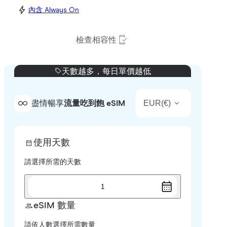
內含 Always On
檢查相容性
天數越多，每日單價越低
EUR
(
€
)
盡情暢享
流量吃到飽 eSIM
使用天數
請選擇所需的天數
1
eSIM 數量
請依人數選擇所需數量