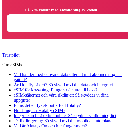
                Få 5 % rabatt med användning av koden

Trustpilot
Om eSIMs
Vad händer med oanvänd data efter att mitt abonnemang har
gått ut?
Är Holafly säkert? Så skyddar vi din data och integritet
eSIM för kryssning: Fungerar det ute till havs?
eSIM-säkerhet och våra riktlinjer: Så skyddar vi dina
uppgifter
Finns det en fysisk butik för Holafly?
Hur fungerar Holafly eSIM?
Integritet och säkerhet online: Så skyddar vi din integritet
Trafikdirigering: Så skyddar vi din mobildata utomlands
Vad är Always On och hur fungerar det?