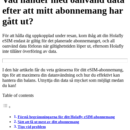
efter att mitt abonnemang har
gått ut?
För att hålla dig uppkopplad under resan, kom ihåg att din Holafly
eSIM endast är giltig för det planerade abonnemanget, och all
oanvänd data förloras när giltighetstiden löper ut, eftersom Holafly
inte tillåter överföring av data.
I den här artikeln får du veta gränserna för ditt eSIM-abonnemang,
tips för att maximera din datanvändning och hur du effektivt kan
hantera din balans. Utnyttja din data så mycket som möjligt medan
du kan!
Table of contents
Förstå begränsningarna för ditt Holafly eSIM-abonnemang
Sätt att få ut mest av ditt abonnemang
Tips vid problem