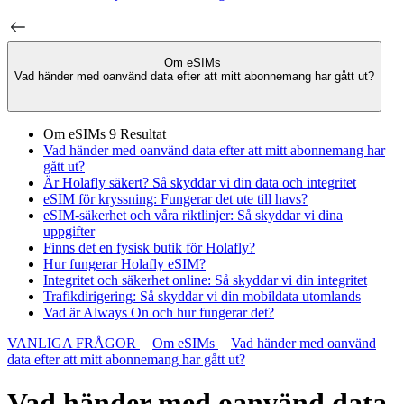
Om eSIMs
Vad händer med oanvänd data efter att mitt abonnemang har gått ut?
Om eSIMs
9 Resultat
Vad händer med oanvänd data efter att mitt abonnemang har
gått ut?
Är Holafly säkert? Så skyddar vi din data och integritet
eSIM för kryssning: Fungerar det ute till havs?
eSIM-säkerhet och våra riktlinjer: Så skyddar vi dina
uppgifter
Finns det en fysisk butik för Holafly?
Hur fungerar Holafly eSIM?
Integritet och säkerhet online: Så skyddar vi din integritet
Trafikdirigering: Så skyddar vi din mobildata utomlands
Vad är Always On och hur fungerar det?
VANLIGA FRÅGOR
Om eSIMs
Vad händer med oanvänd
data efter att mitt abonnemang har gått ut?
Vad händer med oanvänd data