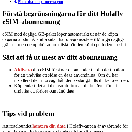
Plans that may interest you
Förstå begränsningarna för ditt Holafly
eSIM-abonnemang
eSIM med dagliga GB-paket löper automatiskt ut när de köpta
dagarna är slut. Å andra sidan har obegränsade eSIM inga dagliga
gränser, men de upphör automatiskt när den köpta perioden tar slut.
Sätt att få ut mest av ditt abonnemang
Aktivera
din eSIM först när du anländer till din destination
för att undvika att slösa en dags användning. Om du har
installerat den i förväg, håll den avstängd tills du behöver den.
Köp endast det antal dagar du tror att du behöver för att
undvika att förlora oanvänd data.
Tips vid problem
Att regelbundet
hantera din data
i Holafly-appen är avgörande för
att undvika att förlora oanvänd data och för att anpassa