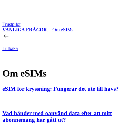
Trustpilot
VANLIGA FRÅGOR
Om eSIMs
Tillbaka
Om eSIMs
eSIM för kryssning: Fungerar det ute till havs?
Vad händer med oanvänd data efter att mitt
abonnemang har gått ut?