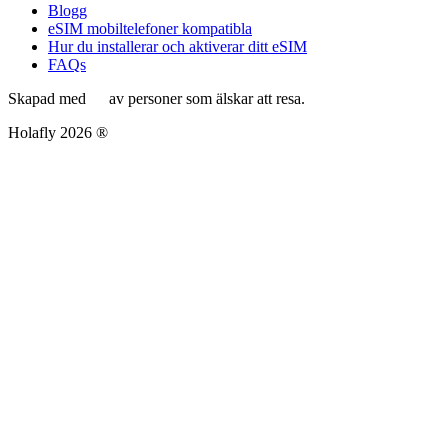
Blogg
eSIM mobiltelefoner kompatibla
Hur du installerar och aktiverar ditt eSIM
FAQs
Skapad med
av personer som älskar att resa.
Holafly 2026 ®