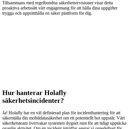
Tillsammans med regelbundna säkerhetsrevisioner visar detta
proaktiva arbetssätt vårt engagemang för att hålla dina uppgifter
trygga och upprätthålla en säker plattform för dig.
Hur hanterar Holafly
säkerhetsincidenter?
Ja! Holafly har en väl definierad plan för incidenthantering för att
säkerställa din mobildatasäkerhet om ett potentiellt hot uppstår. Vårt
säkerhetsteam övervakar systemen dygnet runt för att tidigt upptäcka
ovanlig aktivitet. Om en incident inträffar agerar vi omedelbart för