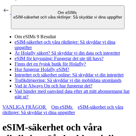
Om eSIMs
eSIM-säkerhet och våra riktlinjer: Så skyddar vi dina uppgifter
Om eSIMs
9 Resultat
eSIM-säkerhet och våra riktlinjer: Så skyddar vi dina
uppgifter
Är Holafly säkert? Så skyddar vi din data och integritet
eSIM för kryssning: Fungerar det ute till havs?
Finns det en fysisk butik för Holafly?
Hur fungerar Holafly eSIM?
Integritet och säkerhet online: Så skyddar vi din integritet
Trafikdirigering: Så skyddar vi din mobildata utomlands
Vad är Always On och hur fungerar det?
Vad händer med oanvänd data efter att mitt abonnemang har
gått ut?
VANLIGA FRÅGOR
Om eSIMs
eSIM-säkerhet och våra
riktlinjer: Så skyddar vi dina uppgifter
eSIM-säkerhet och våra