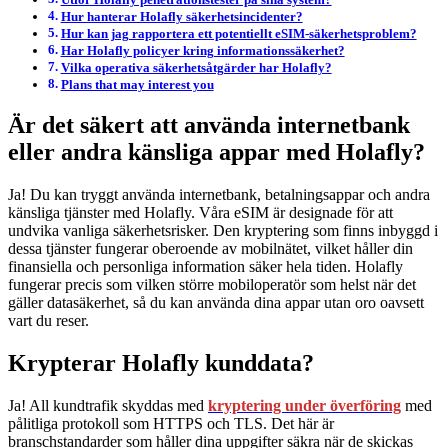
Hur hanterar Holafly säkerhetsincidenter?
Hur kan jag rapportera ett potentiellt eSIM-säkerhetsproblem?
Har Holafly policyer kring informationssäkerhet?
Vilka operativa säkerhetsåtgärder har Holafly?
Plans that may interest you
Är det säkert att använda internetbank
eller andra känsliga appar med Holafly?
Ja! Du kan tryggt använda internetbank, betalningsappar och andra
känsliga tjänster med Holafly. Våra eSIM är designade för att
undvika vanliga säkerhetsrisker. Den kryptering som finns inbyggd i
dessa tjänster fungerar oberoende av mobilnätet, vilket håller din
finansiella och personliga information säker hela tiden. Holafly
fungerar precis som vilken större mobiloperatör som helst när det
gäller datasäkerhet, så du kan använda dina appar utan oro oavsett
vart du reser.
Krypterar Holafly kunddata?
Ja! All kundtrafik skyddas med
kryptering under överföring
med
pålitliga protokoll som HTTPS och TLS. Det här är
branschstandarder som håller dina uppgifter säkra när de skickas