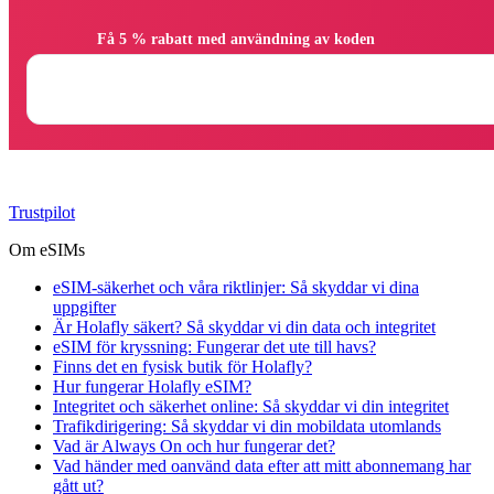
                Få 5 % rabatt med användning av koden

Trustpilot
Om eSIMs
eSIM-säkerhet och våra riktlinjer: Så skyddar vi dina
uppgifter
Är Holafly säkert? Så skyddar vi din data och integritet
eSIM för kryssning: Fungerar det ute till havs?
Finns det en fysisk butik för Holafly?
Hur fungerar Holafly eSIM?
Integritet och säkerhet online: Så skyddar vi din integritet
Trafikdirigering: Så skyddar vi din mobildata utomlands
Vad är Always On och hur fungerar det?
Vad händer med oanvänd data efter att mitt abonnemang har
gått ut?