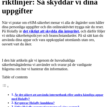
riktlinjer: Så skyddar vi dina
uppgifter
När vi pratar om eSIM-säkerhet menar vi alla de åtgärder som håller
dina personliga uppgifter och din onlineaktivitet trygga när du reser.
På Holafly är
det viktigt att skydda din integritet,
och därför följer
vi strikta säkerhetspolicyer och branschstandarder. På så sätt kan du
använda dina appar och vara uppkopplad utomlands utan oro,
oavsett vart du åker.
I den här artikeln går vi igenom de huvudsakliga
säkerhetsåtgärderna vi använder och svarar på de vanligaste
frågorna om hur vi hanterar din information.
Table of contents
Är det säkert att använda internetbank eller andra känsliga appar
med Holafly?
Krypterar Holafly kunddata?
Utför Holafly penetrationstester på sina system?