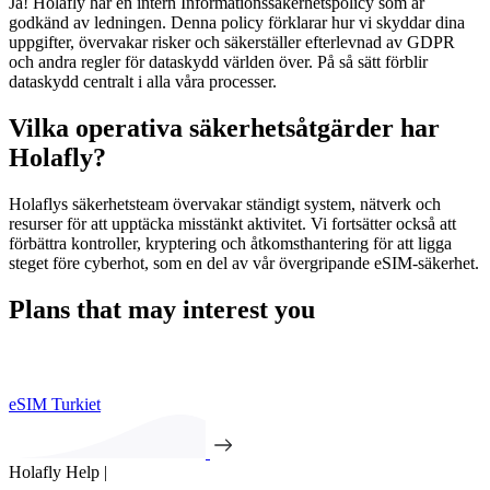
Ja! Holafly har en intern Informationssäkerhetspolicy som är
godkänd av ledningen. Denna policy förklarar hur vi skyddar dina
uppgifter, övervakar risker och säkerställer efterlevnad av GDPR
och andra regler för dataskydd världen över. På så sätt förblir
dataskydd centralt i alla våra processer.
Vilka operativa säkerhetsåtgärder har
Holafly?
Holaflys säkerhetsteam övervakar ständigt system, nätverk och
resurser för att upptäcka misstänkt aktivitet. Vi fortsätter också att
förbättra kontroller, kryptering och åtkomsthantering för att ligga
steget före cyberhot, som en del av vår övergripande eSIM-säkerhet.
Plans that may interest you
eSIM Turkiet
Holafly Help |