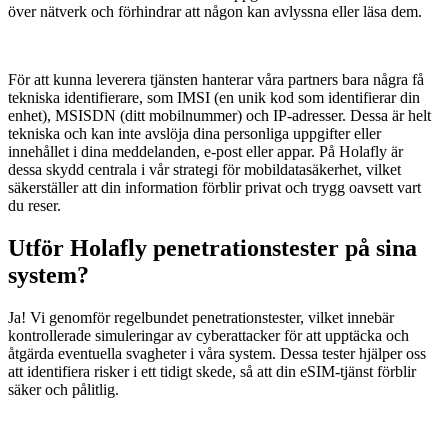
över nätverk och förhindrar att någon kan avlyssna eller läsa dem.
För att kunna leverera tjänsten hanterar våra partners bara några få
tekniska identifierare, som IMSI (en unik kod som identifierar din
enhet), MSISDN (ditt mobilnummer) och IP-adresser. Dessa är helt
tekniska och kan inte avslöja dina personliga uppgifter eller
innehållet i dina meddelanden, e-post eller appar. På Holafly är
dessa skydd centrala i vår strategi för mobildatasäkerhet, vilket
säkerställer att din information förblir privat och trygg oavsett vart
du reser.
Utför Holafly penetrationstester på sina
system?
Ja! Vi genomför regelbundet penetrationstester, vilket innebär
kontrollerade simuleringar av cyberattacker för att upptäcka och
åtgärda eventuella svagheter i våra system. Dessa tester hjälper oss
att identifiera risker i ett tidigt skede, så att din eSIM-tjänst förblir
säker och pålitlig.