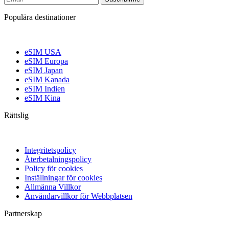
Populära destinationer
eSIM USA
eSIM Europa
eSIM Japan
eSIM Kanada
eSIM Indien
eSIM Kina
Rättslig
Integritetspolicy
Återbetalningspolicy
Policy för cookies
Inställningar för cookies
Allmänna Villkor
Användarvillkor för Webbplatsen
Partnerskap